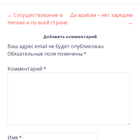
←
Сосуществование в
Да арабам – нет харедим
Post
Негеве и по всей стране
→
navigation
Добавить комментарий
Ваш адрес email не будет опубликован.
Обязательные поля помечены
*
Комментарий
*
Имя
*