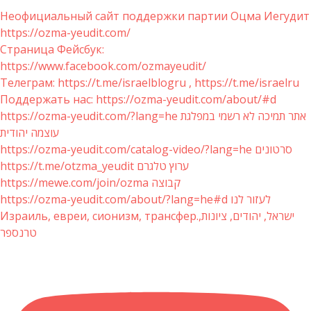
Неофициальный сайт поддержки партии Оцма Иегудит
https://ozma-yeudit.com/
Страница Фейсбук:
https://www.facebook.com/ozmayeudit/
Телеграм: https://t.me/israelblogru , https://t.me/israelru
Поддержать нас: https://ozma-yeudit.com/about/#d
https://ozma-yeudit.com/?lang=he אתר תמיכה לא רשמי במפלגת
עוצמה יהודית
https://ozma-yeudit.com/catalog-video/?lang=he סרטונים
https://t.me/otzma_yeudit ערוץ טלגרם
https://mewe.com/join/ozma קבוצה
https://ozma-yeudit.com/about/?lang=he#d לעזור לנו
Израиль, евреи, сионизм, трансфер.ישראל, יהודים, ציונות,
טרנספר