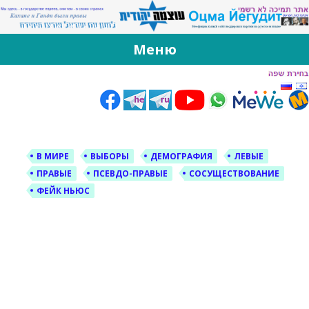
За Оцма Йегудит
עוצמה יהודית ברוסית ובעברית
Меню
Skip
to
content
В МИРЕ
ВЫБОРЫ
ДЕМОГРАФИЯ
ЛЕВЫЕ
ПРАВЫЕ
ПСЕВДО-ПРАВЫЕ
СОСУЩЕСТВОВАНИЕ
ФЕЙК НЬЮС