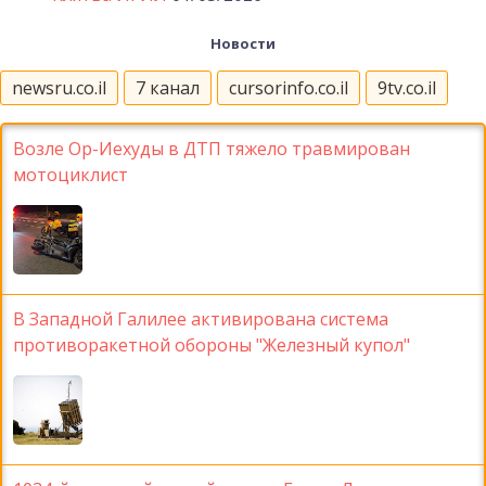
Новости
newsru.co.il
7 канал
cursorinfo.co.il
9tv.co.il
Возле Ор-Иехуды в ДТП тяжело травмирован
мотоциклист
В Западной Галилее активирована система
противоракетной обороны "Железный купол"