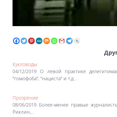
Друг
Кукловоды
04/12/2019 О левой практике делегитима
"гомофоба", "нациста" и т.д.…
Прозрение
08/06/2019 Более-менее правые журналист
Риклин,…