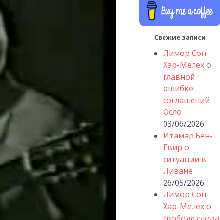
Свежие записи
Лимор Сон
Хар-Мелех о
главной
ошибке
соглашений
Осло
03/06/2026
Итамар Бен-
Гвир о
ситуации в
Ливане
26/05/2026
Лимор Сон
Хар-Мелех о
свободе слова