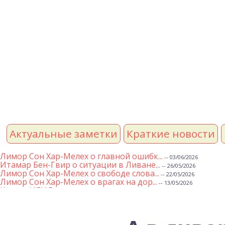
Актуальные заметки
Краткие новости
Лимор Сон Хар-Мелех о главной ошибк...
-- 03/06/2026
Итамар Бен-Гвир о ситуации в Ливане...
-- 26/05/2026
Лимор Сон Хар-Мелех о свободе слова...
-- 22/05/2026
Лимор Сон Хар-Мелех о врагах на дор...
-- 13/05/2026
Клятва ИГИЛ
-- 01/05/2026
Михаэль Бен Ари о недельной главе Т...
-- 01/05/2026
Михаэль Бен Ари о недельных главах ...
-- 24/04/2026
Лимор Сон Хар-Мелех о принятом по е...
-- 19/04/2026
Михаэль Бен Ари о недельной главе Т...