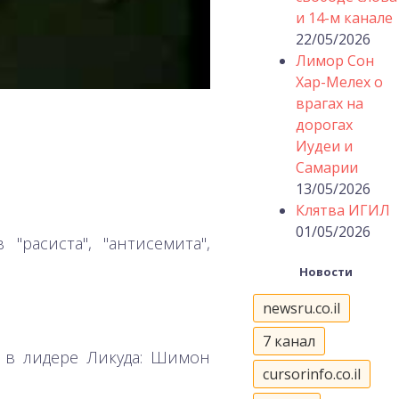
и 14-м канале
22/05/2026
Лимор Сон
Хар-Мелех о
врагах на
дорогах
Иудеи и
Самарии
13/05/2026
Клятва ИГИЛ
01/05/2026
расиста", "антисемита",
Новости
newsru.co.il
7 канал
я в лидере Ликуда: Шимон
cursorinfo.co.il