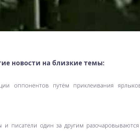
ие новости на близкие темы:
ции оппонентов путём приклеивания ярлыков "
ы и писатели один за другим разочаровываютс