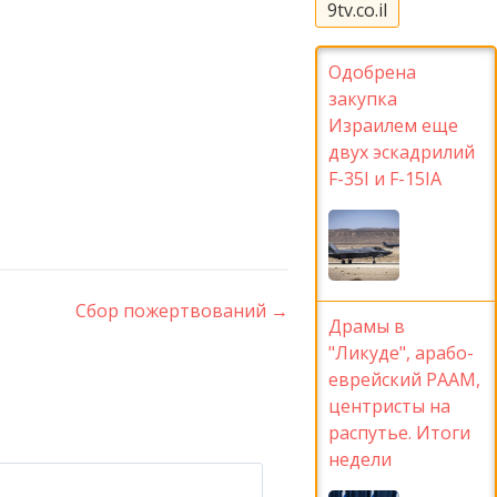
9tv.co.il
Одобрена
закупка
Израилем еще
двух эскадрилий
F-35I и F-15IA
Сбор пожертвований
→
Драмы в
"Ликуде", арабо-
еврейский РААМ,
центристы на
распутье. Итоги
недели