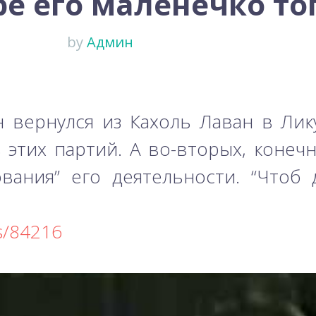
ре его маленечко то
by
Админ
н вернулся из Кахоль Лаван в Лику
этих партий. А во-вторых, конечн
ования” его деятельности. “Чтоб
cs/84216