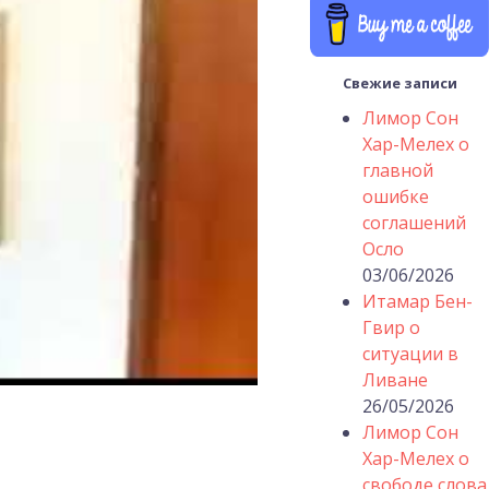
Свежие записи
Лимор Сон
Хар-Мелех о
главной
ошибке
соглашений
Осло
03/06/2026
Итамар Бен-
Гвир о
ситуации в
Ливане
26/05/2026
Лимор Сон
Хар-Мелех о
свободе слова