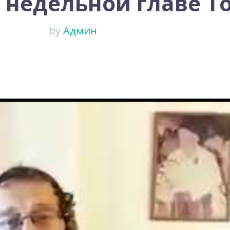
 недельной главе Т
by
Админ