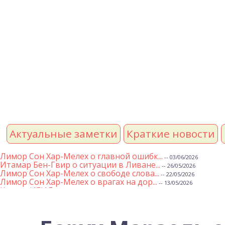
Актуальные заметки
Краткие новости
Лимор Сон Хар-Мелех о главной ошибк...
-- 03/06/2026
Итамар Бен-Гвир о ситуации в Ливане...
-- 26/05/2026
Лимор Сон Хар-Мелех о свободе слова...
-- 22/05/2026
Лимор Сон Хар-Мелех о врагах на дор...
-- 13/05/2026
Клятва ИГИЛ
-- 01/05/2026
Михаэль Бен Ари о недельной главе Т...
-- 01/05/2026
Михаэль Бен Ари о недельных главах ...
-- 24/04/2026
Лимор Сон Хар-Мелех о принятом по е...
-- 19/04/2026
Михаэль Бен Ари о недельной главе Т...