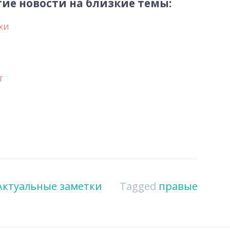
ие новости на близкие темы:
хи
т
Актуальные заметки
Tagged
правые