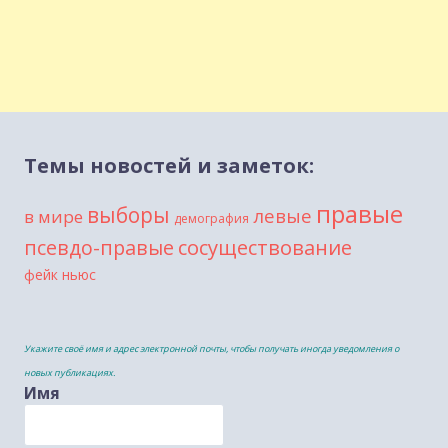
Темы новостей и заметок:
правые
выборы
левые
в мире
демография
сосуществование
псевдо-правые
фейк ньюс
Укажите своё имя и адрес электронной почты, чтобы получать иногда уведомления о
новых публикациях.
Имя