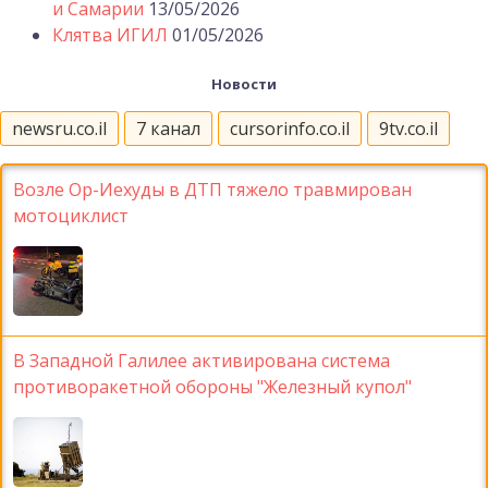
и Самарии
13/05/2026
Клятва ИГИЛ
01/05/2026
Новости
newsru.co.il
7 канал
cursorinfo.co.il
9tv.co.il
Возле Ор-Иехуды в ДТП тяжело травмирован
мотоциклист
В Западной Галилее активирована система
противоракетной обороны "Железный купол"