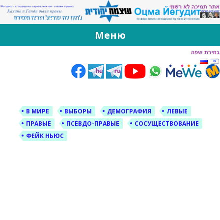
За Оцма Йегудит
עוצמה יהודית ברוסית ובעברית
Меню
Skip
to
content
В МИРЕ
ВЫБОРЫ
ДЕМОГРАФИЯ
ЛЕВЫЕ
ПРАВЫЕ
ПСЕВДО-ПРАВЫЕ
СОСУЩЕСТВОВАНИЕ
ФЕЙК НЬЮС