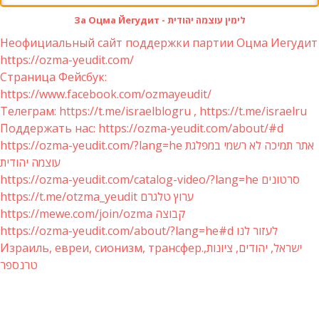
За Оцма Йегудит - לימין עוצמה יהודית
Неофициальный сайт поддержки партии Оцма Иегудит
https://ozma-yeudit.com/
Страница Фейсбук:
https://www.facebook.com/ozmayeudit/
Телеграм: https://t.me/israelblogru , https://t.me/israelru
Поддержать нас: https://ozma-yeudit.com/about/#d
https://ozma-yeudit.com/?lang=he אתר תמיכה לא רשמי במפלגת
עוצמה יהודית
https://ozma-yeudit.com/catalog-video/?lang=he סרטונים
https://t.me/otzma_yeudit ערוץ טלגרם
https://mewe.com/join/ozma קבוצה
https://ozma-yeudit.com/about/?lang=he#d לעזור לנו
Израиль, евреи, сионизм, трансфер.ישראל, יהודים, ציונות,
טרנספר