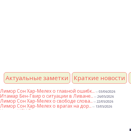
Актуальные заметки
Краткие новости
Лимор Сон Хар-Мелех о главной ошибк...
-- 03/06/2026
Итамар Бен-Гвир о ситуации в Ливане...
-- 26/05/2026
Лимор Сон Хар-Мелех о свободе слова...
-- 22/05/2026
Лимор Сон Хар-Мелех о врагах на дор...
-- 13/05/2026
Клятва ИГИЛ
-- 01/05/2026
Михаэль Бен Ари о недельной главе Т...
-- 01/05/2026
Михаэль Бен Ари о недельных главах ...
-- 24/04/2026
Лимор Сон Хар-Мелех о принятом по е...
-- 19/04/2026
Михаэль Бен Ари о недельной главе Т...