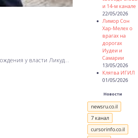
и 14-м канале
22/05/2026
Лимор Сон
Хар-Мелех о
врагах на
дорогах
Иудеи и
Самарии
хождения у власти Ликуд…
13/05/2026
Клятва ИГИЛ
01/05/2026
Новости
newsru.co.il
7 канал
cursorinfo.co.il