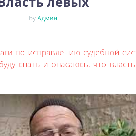
Власть левых
by
Админ
аги по исправлению судебной сист
буду спать и опасаюсь, что власть