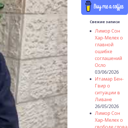
Свежие записи
Лимор Сон
Хар-Мелех о
главной
ошибке
соглашений
Осло
03/06/2026
Итамар Бен-
Гвир о
ситуации в
Ливане
26/05/2026
Лимор Сон
Хар-Мелех о
свободе слова