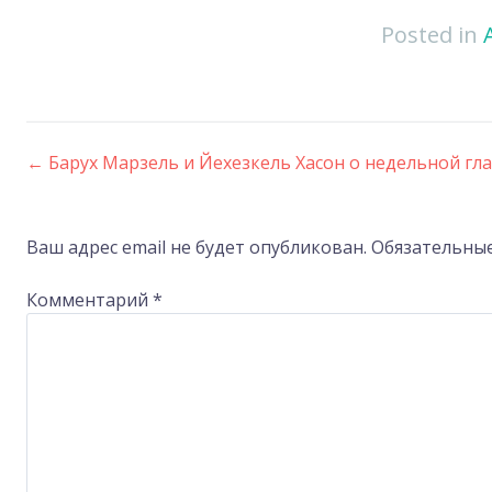
Posted in
←
Барух Марзель и Йехезкель Хасон о недельной гл
Post
navigation
Ваш адрес email не будет опубликован.
Обязательны
Комментарий
*