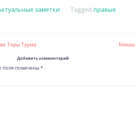
Актуальные заметки
Tagged
правые
аве Торы Трума
Михаэл
Добавить комментарий
е поля помечены
*