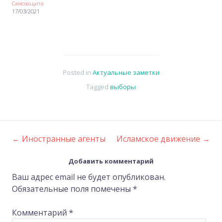
Самозащита
17/03/2021
Posted in
Актуальные заметки
Tagged
выборы
←
Иностранные агенты
Исламское движение
→
Post
Добавить комментарий
navigation
Ваш адрес email не будет опубликован.
Обязательные поля помечены
*
Комментарий
*