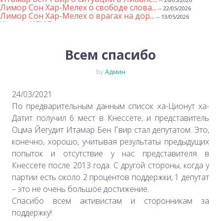
Лимор Сон Хар-Мелех о свободе слова...
-- 22/05/2026
Лимор Сон Хар-Мелех о врагах на дор...
-- 13/05/2026
Клятва ИГИЛ
-- 01/05/2026
Михаэль Бен Ари о недельной главе Т...
-- 01/05/2026
Михаэль Бен Ари о недельных главах ...
-- 24/04/2026
Лимор Сон Хар-Мелех о принятом по е...
Всем спасибо
-- 19/04/2026
Михаэль Бен Ари о недельной главе Т...
-- 17/04/2026
Михаэль Бен Ари о недельной главе Т...
-- 10/04/2026
by
Админ
Министр Бен-Гвир на месте падения р...
-- 06/04/2026
Закон о смертной казни для террорис...
-- 29/03/2026
Михаэль Бен-Ари о недельной главе Т...
-- 27/03/2026
24/03/2021
Михаэль Бен-Ари о недельной главе Т...
-- 20/03/2026
По предварительным данным список ха-Ционут ха-
Михаэль Бен-Ари о недельных главах ...
-- 13/03/2026
Демографический самообман...
Датит получил 6 мест в Кнессете, и представитель
-- 13/03/2026
Иран и арабы
-- 09/03/2026
Оцма Йегудит Итамар Бен Гвир стал депутатом. Это,
Михаэль Бен-Ари о недельной главе Т...
-- 06/03/2026
конечно, хорошо, учитывая результаты предыдущих
Михаэль Бен-Ари ‪о дилемме руководс...
-- 27/02/2026
Михаэль Бен Ари о недельной главе Т...
-- 27/02/2026
попыток и отсутствие у нас представителя в
Михаэль Бен Ари о недельной главе Т...
-- 20/02/2026
Кнессете после 2013 года. С другой стороны, когда у
Михаэль Бен Ари о недельной главе Т...
-- 13/02/2026
Михаэль Бен-Ари о недельной главе Т...
партии есть около 2 процентов поддержки, 1 депутат
-- 06/02/2026
Доля евреев снижается...
-- 03/02/2026
– это не очень большое достижение.
Михаэль Бен-Ари о недельной главе Т...
-- 30/01/2026
Спасибо всем активистам и сторонникам за
поддержку!