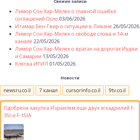
Свежие записи
Лимор Сон Хар-Мелех о главной ошибке
соглашений Осло
03/06/2026
Итамар Бен-Гвир о ситуации в Ливане
26/05/2026
Лимор Сон Хар-Мелех о свободе слова и 14-м
канале
22/05/2026
Лимор Сон Хар-Мелех о врагах на дорогах Иудеи
и Самарии
13/05/2026
Клятва ИГИЛ
01/05/2026
Новости
newsru.co.il
7 канал
cursorinfo.co.il
9tv.co.il
Одобрена закупка Израилем еще двух эскадрилий F-
35I и F-15IA