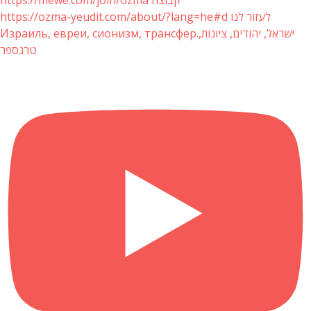
https://ozma-yeudit.com/about/?lang=he#d לעזור לנו
Израиль, евреи, сионизм, трансфер.ישראל, יהודים, ציונות,
טרנספר