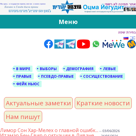
За Оцма Йегудит
עוצמה יהודית ברוסית ובעברית
Меню
Skip
to
content
В МИРЕ
ВЫБОРЫ
ДЕМОГРАФИЯ
ЛЕВЫЕ
ПРАВЫЕ
ПСЕВДО-ПРАВЫЕ
СОСУЩЕСТВОВАНИЕ
ФЕЙК НЬЮС
Актуальные заметки
Краткие новости
Нам пишут
Лимор Сон Хар-Мелех о главной ошибк...
-- 03/06/2026
Итамар Бен-Гвир о ситуации в Ливане...
-- 26/05/2026