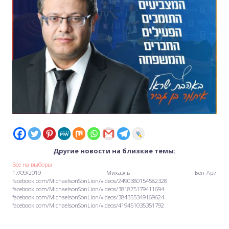
Другие новости на близкие темы:
Все на выборы
17/09/2019 Михаэль Бен-Ари
facebook.com/MichaelsonSonLion/videos/2490380154582328
facebook.com/MichaelsonSonLion/videos/381875179411694
facebook.com/MichaelsonSonLion/videos/384355349169624
facebook.com/MichaelsonSonLion/videos/419451035351792