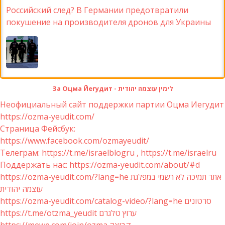
Российский след? В Германии предотвратили
покушение на производителя дронов для Украины
За Оцма Йегудит - לימין עוצמה יהודית
Неофициальный сайт поддержки партии Оцма Иегудит
https://ozma-yeudit.com/
Страница Фейсбук:
https://www.facebook.com/ozmayeudit/
Телеграм: https://t.me/israelblogru , https://t.me/israelru
Поддержать нас: https://ozma-yeudit.com/about/#d
https://ozma-yeudit.com/?lang=he אתר תמיכה לא רשמי במפלגת
עוצמה יהודית
https://ozma-yeudit.com/catalog-video/?lang=he סרטונים
https://t.me/otzma_yeudit ערוץ טלגרם
https://mewe.com/join/ozma קבוצה