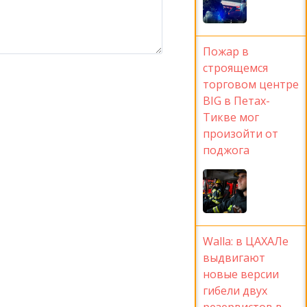
Пожар в
строящемся
торговом центре
BIG в Петах-
Тикве мог
произойти от
поджога
Walla: в ЦАХАЛе
выдвигают
новые версии
гибели двух
резервистов в