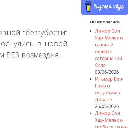
Свежие записи
явной “беззубости”
Лимор Сон
Хар-Мелех о
роснулись в новой
главной
ошибке
м БЕЗ возмездия…
соглашений
Осло
03/06/2026
Итамар Бен-
Гвир о
ситуации в
Ливане
26/05/2026
Лимор Сон
Хар-Мелех о
свободе слова