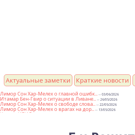
Актуальные заметки
Краткие новости
Лимор Сон Хар-Мелех о главной ошибк...
-- 03/06/2026
Итамар Бен-Гвир о ситуации в Ливане...
-- 26/05/2026
Лимор Сон Хар-Мелех о свободе слова...
-- 22/05/2026
Лимор Сон Хар-Мелех о врагах на дор...
-- 13/05/2026
Клятва ИГИЛ
-- 01/05/2026
Михаэль Бен Ари о недельной главе Т...
-- 01/05/2026
Михаэль Бен Ари о недельных главах ...
-- 24/04/2026
Лимор Сон Хар-Мелех о принятом по е...
-- 19/04/2026
Михаэль Бен Ари о недельной главе Т...