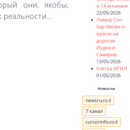
торый они, якобы,
и 14-м канале
22/05/2026
их реальности…
Лимор Сон
Хар-Мелех о
врагах на
дорогах
Иудеи и
Самарии
13/05/2026
Клятва ИГИЛ
01/05/2026
Новости
newsru.co.il
7 канал
cursorinfo.co.il