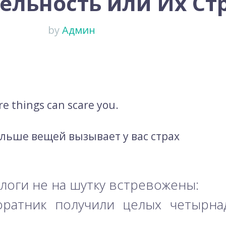
ельность или Их Ст
by
Админ
ore things can scare you.
ольше вещей вызывает у вас страх
логи не на шутку встревожены:
соратник получили целых четырна