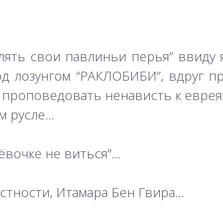
лять свои павлиньи перья” ввиду 
под лозунгом “РАКЛОБИБИ”, вдруг п
 проповедовать ненависть к еврея
ом русле…
рёвочке не виться”…
астности, Итамара Бен Гвира…