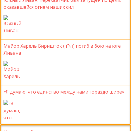
Южный Ливан: перехватчик был запущен по цели,
оказавшейся огнем наших сил
Майор Харель Бирншток (הי"ד) погиб в бою на юге
Ливана
«Я думаю, что единство между нами гораздо шире»