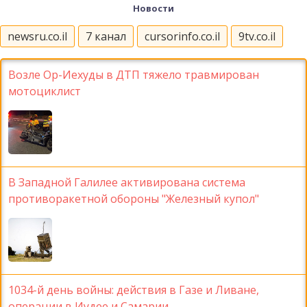
Новости
newsru.co.il
7 канал
cursorinfo.co.il
9tv.co.il
Возле Ор-Иехуды в ДТП тяжело травмирован
мотоциклист
В Западной Галилее активирована система
противоракетной обороны "Железный купол"
1034-й день войны: действия в Газе и Ливане,
операции в Иудее и Самарии