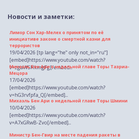
Новости и заметки:
Лимор Сон Хар-Мелех о принятом по её
инициативе законе о смертной казни для
террористов
19/04/2026 [tp lang="he" only not_in="ru"]
[embed]https://www.youtube.com/watch?
Михаэль Бен Ари о недельной главе Торы Тазриа-
v=zgaWSHkmgFg[/embed...
Мецора
17/04/2026
[embed]https://www.youtube.com/watch?
v=hG3rvfpfa_Q[/embed]...
Михаэль Бен Ари о недельной главе Торы Шмини
10/04/2026
[embed]https://www.youtube.com/watch?
v=A7xGRwB-Zvo[/embed]...
Министр Бен-Гвир на месте падения ракеты в