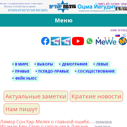
За Оцма Йегудит
עוצמה יהודית ברוסית ובעברית
Меню
Skip
to
content
В МИРЕ
ВЫБОРЫ
ДЕМОГРАФИЯ
ЛЕВЫЕ
ПРАВЫЕ
ПСЕВДО-ПРАВЫЕ
СОСУЩЕСТВОВАНИЕ
ФЕЙК НЬЮС
Актуальные заметки
Краткие новости
Нам пишут
Лимор Сон Хар-Мелех о главной ошибк...
-- 03/06/2026
Итамар Бен-Гвир о ситуации в Ливане...
-- 26/05/2026