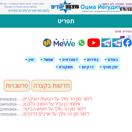
לימין עוצמה יהודית
אתר תמיכה ברוסית ובעברית
תפריט
דילוג
לתוכן
בעולם
בחירות
דמוגרפיה
שמאל
ימין
ימין מזויף
דו קיום
תשקורת
חדשות בקצרה
פרשנויות
לימור סון הר-מלך על הטעות העיקרית...
-- 03/06/2026
איתמר בן גביר על המצב בלבנון...
-- 26/05/2026
לימור סון הר-מלך על חופש הביטוי...
-- 22/05/2026
לימור סון הר-מלך על אויבים בדרכים...
-- 13/05/2026
שבועת אמונים לדעאש
-- 01/05/2026
מיכאל בן ארי על פרשת הת...
-- 01/05/2026
מיכאל בן ארי על פרשות שבוע ...
-- 24/04/2026