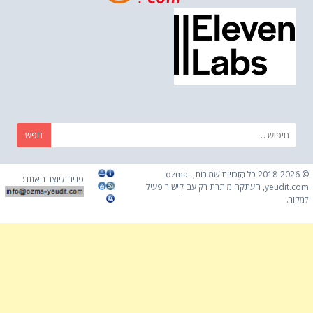
חפש:
© 2018-2026 כֹּל הַזְכוּיוֹת שְׁמוּרוֹת, ozma-
פניה ליוצר האתר:
yeudit.com, העתקה מותרת רק עם קישור פעיל
למקור.