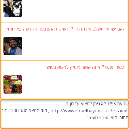
האם ישראל תשלם את המחיר? זו שיטת ההצבעה החדשה באירוויזיון
"עשר תעשר": איזה אושר מומלץ למצוא בעושר
שגיאת RSS: לא ניתן למצוא עדכון ב-
`http://www.israelhayom.co.il/rss.xml`; קוד המצב הוא `200` וסוג
התוכן הוא `text/html`