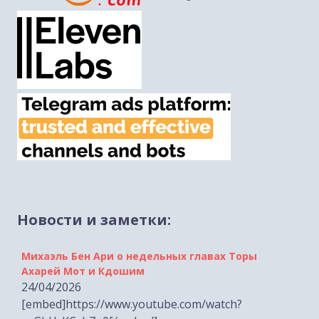
Новости и заметки:
Михаэль Бен Ари о недельных главах Торы
Ахарей Мот и Кдошим
24/04/2026
[embed]https://www.youtube.com/watch?
v=GhU_KCzbZq0[/embed]...
Лимор Сон Хар-Мелех о принятом по её
инициативе законе о смертной казни для