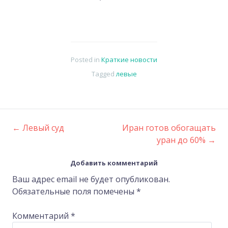
Posted in
Краткие новости
Tagged
левые
←
Левый суд
Иран готов обогащать
Post
уран до 60%
→
navigation
Добавить комментарий
Ваш адрес email не будет опубликован.
Обязательные поля помечены
*
Комментарий
*