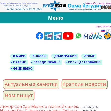
За Оцма Йегудит
עוצמה יהודית ברוסית ובעברית
Меню
Skip
to
content
В МИРЕ
ВЫБОРЫ
ДЕМОГРАФИЯ
ЛЕВЫЕ
ПРАВЫЕ
ПСЕВДО-ПРАВЫЕ
СОСУЩЕСТВОВАНИЕ
ФЕЙК НЬЮС
Актуальные заметки
Краткие новости
Нам пишут
Лимор Сон Хар-Мелех о главной ошибк...
-- 03/06/2026
Итамар Бен-Гвир о ситуации в Ливане...
-- 26/05/2026