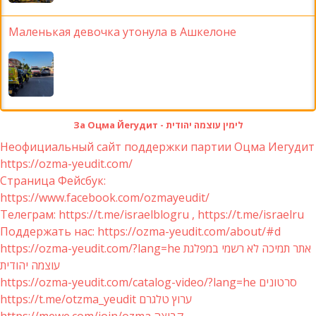
Маленькая девочка утонула в Ашкелоне
За Оцма Йегудит - לימין עוצמה יהודית
Неофициальный сайт поддержки партии Оцма Иегудит
https://ozma-yeudit.com/
Страница Фейсбук:
https://www.facebook.com/ozmayeudit/
Телеграм: https://t.me/israelblogru , https://t.me/israelru
Поддержать нас: https://ozma-yeudit.com/about/#d
https://ozma-yeudit.com/?lang=he אתר תמיכה לא רשמי במפלגת
עוצמה יהודית
https://ozma-yeudit.com/catalog-video/?lang=he סרטונים
https://t.me/otzma_yeudit ערוץ טלגרם