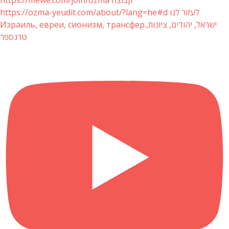
https://mewe.com/join/ozma קבוצה
https://ozma-yeudit.com/about/?lang=he#d לעזור לנו
Израиль, евреи, сионизм, трансфер.ישראל, יהודים, ציונות,
טרנספר