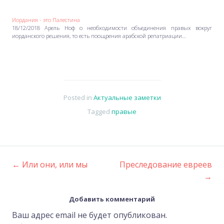
Иордания - это Палестина
18/12/2018 Арель Ноф о необходимости объединения правых вокруг
иорданского решения, то есть поощрения арабской репатриации…
Posted in
Актуальные заметки
Tagged
правые
←
Или они, или мы
Преследование евреев
Post
→
navigation
Добавить комментарий
Ваш адрес email не будет опубликован.