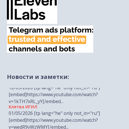
Лимор Сон Хар-Мелех о врагах на дорогах Иудеи
и Самарии
Новости и заметки:
12/05/2026 [tp lang="he" only not_in="ru"]
[embed]https://www.youtube.com/watch?
v=1kTH7xRL_yY[/embed...
Клятва ИГИЛ
01/05/2026 [tp lang="he" only not_in="ru"]
[embed]https://www.youtube.com/watch?
v=wedR9vWzWMY[/embed...
Михаэль Бен Ари о недельной главе Торы Эмор