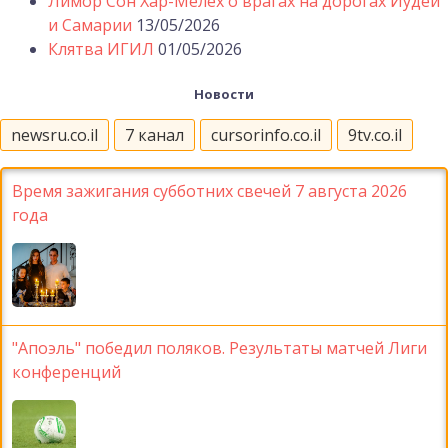
Лимор Сон Хар-Мелех о врагах на дорогах Иудеи
и Самарии
13/05/2026
Клятва ИГИЛ
01/05/2026
Новости
newsru.co.il
7 канал
cursorinfo.co.il
9tv.co.il
Время зажигания субботних свечей 7 августа 2026
года
"Апоэль" победил поляков. Результаты матчей Лиги
конференций