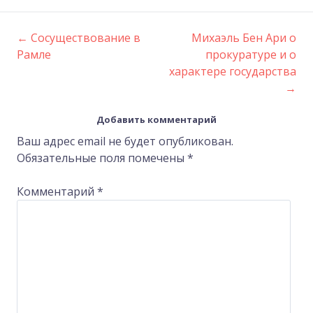
←
Сосуществование в
Михаэль Бен Ари о
Post
Рамле
прокуратуре и о
характере государства
navigation
→
Добавить комментарий
Ваш адрес email не будет опубликован.
Обязательные поля помечены
*
Комментарий
*