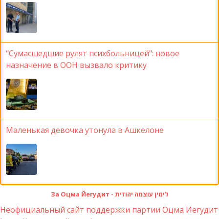
"Сумасшедшие рулят психбольницей": новое
назначение в ООН вызвало критику
Маленькая девочка утонула в Ашкелоне
За Оцма Йегудит - לימין עוצמה יהודית
Неофициальный сайт поддержки партии Оцма Иегудит