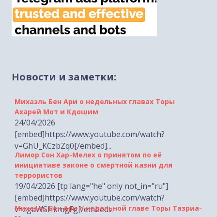
Новости и заметки:
Михаэль Бен Ари о недельных главах Торы
Ахарей Мот и Кдошим
24/04/2026
[embed]https://www.youtube.com/watch?
v=GhU_KCzbZq0[/embed]...
Лимор Сон Хар-Мелех о принятом по её
инициативе законе о смертной казни для
террористов
19/04/2026 [tp lang="he" only not_in="ru"]
[embed]https://www.youtube.com/watch?
Михаэль Бен Ари о недельной главе Торы Тазриа-
v=zgaWSHkmgFg[/embed...
Мецора
17/04/2026