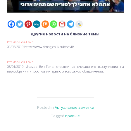
Другие новости на близкие темы:
Итамар Бен-Гвир
01/02/2019 https://www.dmag.co.il/pub/shvii/
Итамар Бен-Гвир
06/01/2019 Итамар Бен-Гвир: отрывки из вчерашнего выступления на
партсобрании и короткое интервью о возможном объединении.
Posted in
Актуальные заметки
Tagged
правые