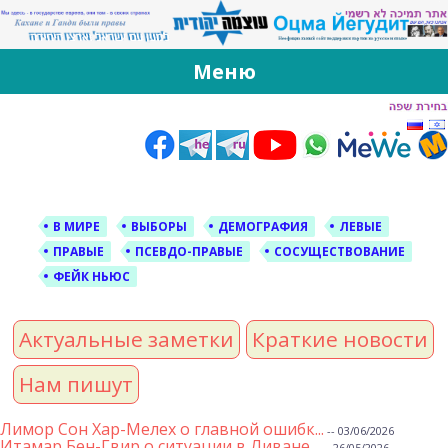
За Оцма Йегудит
עוצמה יהודית ברוסית ובעברית
Меню
Skip
to
content
В МИРЕ
ВЫБОРЫ
ДЕМОГРАФИЯ
ЛЕВЫЕ
ПРАВЫЕ
ПСЕВДО-ПРАВЫЕ
СОСУЩЕСТВОВАНИЕ
ФЕЙК НЬЮС
Актуальные заметки
Краткие новости
Нам пишут
Лимор Сон Хар-Мелех о главной ошибк...
-- 03/06/2026
Итамар Бен-Гвир о ситуации в Ливане...
-- 26/05/2026