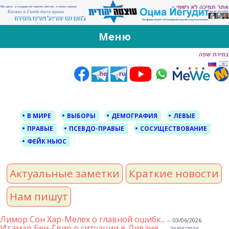
За Оцма Йегудит
עוצמה יהודית ברוסית ובעברית
Меню
Skip
to
content
В МИРЕ
ВЫБОРЫ
ДЕМОГРАФИЯ
ЛЕВЫЕ
ПРАВЫЕ
ПСЕВДО-ПРАВЫЕ
СОСУЩЕСТВОВАНИЕ
ФЕЙК НЬЮС
Актуальные заметки
Краткие новости
Нам пишут
Лимор Сон Хар-Мелех о главной ошибк...
-- 03/06/2026
Итамар Бен-Гвир о ситуации в Ливане...
-- 26/05/2026