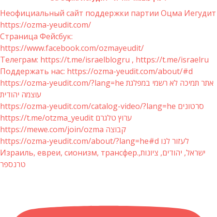
Неофициальный сайт поддержки партии Оцма Иегудит
https://ozma-yeudit.com/
Страница Фейсбук:
https://www.facebook.com/ozmayeudit/
Телеграм: https://t.me/israelblogru , https://t.me/israelru
Поддержать нас: https://ozma-yeudit.com/about/#d
https://ozma-yeudit.com/?lang=he אתר תמיכה לא רשמי במפלגת
עוצמה יהודית
https://ozma-yeudit.com/catalog-video/?lang=he סרטונים
https://t.me/otzma_yeudit ערוץ טלגרם
https://mewe.com/join/ozma קבוצה
https://ozma-yeudit.com/about/?lang=he#d לעזור לנו
Израиль, евреи, сионизм, трансфер.ישראל, יהודים, ציונות,
טרנספר