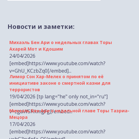
Новости и заметки:
Михаэль Бен Ари о недельных главах Торы
Ахарей Мот и Кдошим
24/04/2026
[embed]https://www.youtube.com/watch?
v=GhU_KCzbZq0[/embed]...
Лимор Сон Хар-Мелех о принятом по её
инициативе законе о смертной казни для
террористов
19/04/2026 [tp lang="he" only not_in="ru"]
[embed]https://www.youtube.com/watch?
Михаэль Бен Ари о недельной главе Торы Тазриа-
v=zgaWSHkmgFg[/embed...
Мецора
17/04/2026
[embed]https://www.youtube.com/watch?
v=hG3rvfpfa_Q[/embed]...
Михаэль Бен Ари о недельной главе Торы Шмини
10/04/2026