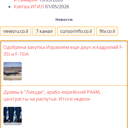
Клятва ИГИЛ
01/05/2026
Новости
newsru.co.il
7 канал
cursorinfo.co.il
9tv.co.il
Одобрена закупка Израилем еще двух эскадрилий F-
35I и F-15IA
Драмы в "Ликуде", арабо-еврейский РААМ,
центристы на распутье. Итоги недели