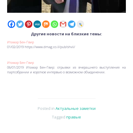
Другие новости на близкие темы:
Итамар Бен-Гвир
01/02/2019 https://www.dmag.co.il/pub/shvii/
Итамар Бен-Гвир
06/01/2019 Итамар Бен-Гвир: отрывки из вчерашнего выступления на
партсобрании и короткое интервью о возможном объединении.
Posted in
Актуальные заметки
Tagged
правые