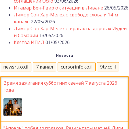
соглашений Осло
03/06/2026
Итамар Бен-Гвир о ситуации в Ливане
26/05/2026
Лимор Сон Хар-Мелех о свободе слова и 14-м
канале
22/05/2026
Лимор Сон Хар-Мелех о врагах на дорогах Иудеи
и Самарии
13/05/2026
Клятва ИГИЛ
01/05/2026
Новости
newsru.co.il
7 канал
cursorinfo.co.il
9tv.co.il
Время зажигания субботних свечей 7 августа 2026
года
"Апоэль" победил поляков. Результаты матчей Лиги