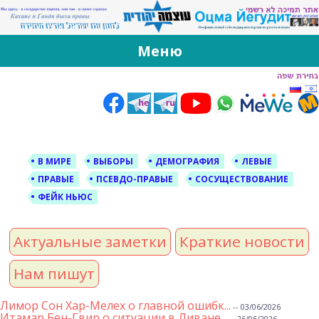
За Оцма Йегудит
עוצמה יהודית ברוסית ובעברית
Меню
Skip
to
content
В МИРЕ
ВЫБОРЫ
ДЕМОГРАФИЯ
ЛЕВЫЕ
ПРАВЫЕ
ПСЕВДО-ПРАВЫЕ
СОСУЩЕСТВОВАНИЕ
ФЕЙК НЬЮС
Актуальные заметки
Краткие новости
Нам пишут
Лимор Сон Хар-Мелех о главной ошибк...
-- 03/06/2026
Итамар Бен-Гвир о ситуации в Ливане...
-- 26/05/2026