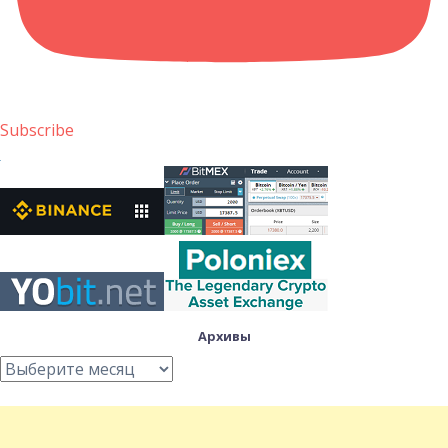
Subscribe
Архивы
Архивы