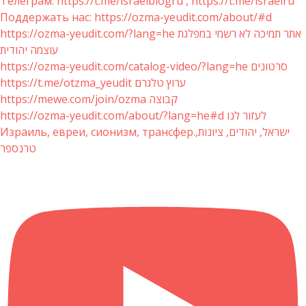
Телеграм: https://t.me/israelblogru , https://t.me/israelru
Поддержать нас: https://ozma-yeudit.com/about/#d
https://ozma-yeudit.com/?lang=he אתר תמיכה לא רשמי במפלגת
עוצמה יהודית
https://ozma-yeudit.com/catalog-video/?lang=he סרטונים
https://t.me/otzma_yeudit ערוץ טלגרם
https://mewe.com/join/ozma קבוצה
https://ozma-yeudit.com/about/?lang=he#d לעזור לנו
Израиль, евреи, сионизм, трансфер.ישראל, יהודים, ציונות,
טרנספר