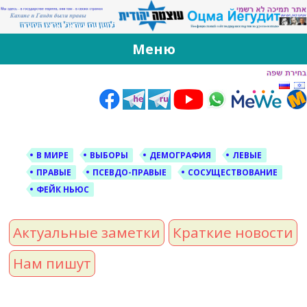
За Оцма Йегудит
עוצמה יהודית ברוסית ובעברית
Меню
Skip
to
content
В МИРЕ
ВЫБОРЫ
ДЕМОГРАФИЯ
ЛЕВЫЕ
ПРАВЫЕ
ПСЕВДО-ПРАВЫЕ
СОСУЩЕСТВОВАНИЕ
ФЕЙК НЬЮС
Актуальные заметки
Краткие новости
Нам пишут