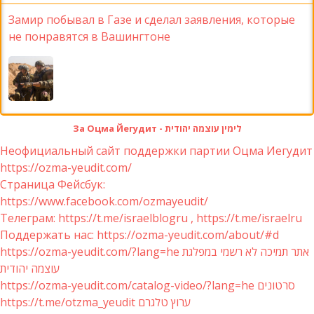
Замир побывал в Газе и сделал заявления, которые
не понравятся в Вашингтоне
За Оцма Йегудит - לימין עוצמה יהודית
Неофициальный сайт поддержки партии Оцма Иегудит
https://ozma-yeudit.com/
Страница Фейсбук:
https://www.facebook.com/ozmayeudit/
Телеграм: https://t.me/israelblogru , https://t.me/israelru
Поддержать нас: https://ozma-yeudit.com/about/#d
https://ozma-yeudit.com/?lang=he אתר תמיכה לא רשמי במפלגת
עוצמה יהודית
https://ozma-yeudit.com/catalog-video/?lang=he סרטונים
https://t.me/otzma_yeudit ערוץ טלגרם