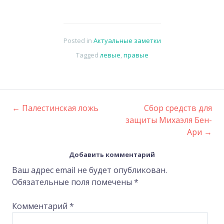
Posted in
Актуальные заметки
Tagged
левые
,
правые
←
Палестинская ложь
Сбор средств для
Post
защиты Михаэля Бен-
Ари
→
navigation
Добавить комментарий
Ваш адрес email не будет опубликован.
Обязательные поля помечены
*
Комментарий
*