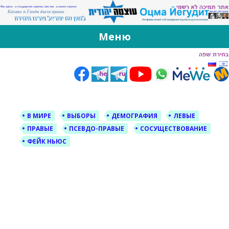
За Оцма Йегудит
עוצמה יהודית ברוסית ובעברית
Меню
Skip
to
content
В МИРЕ
ВЫБОРЫ
ДЕМОГРАФИЯ
ЛЕВЫЕ
ПРАВЫЕ
ПСЕВДО-ПРАВЫЕ
СОСУЩЕСТВОВАНИЕ
ФЕЙК НЬЮС