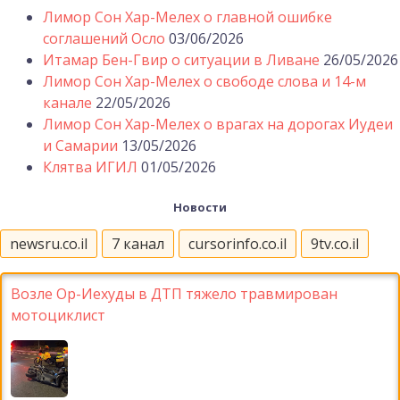
Лимор Сон Хар-Мелех о главной ошибке
соглашений Осло
03/06/2026
Итамар Бен-Гвир о ситуации в Ливане
26/05/2026
Лимор Сон Хар-Мелех о свободе слова и 14-м
канале
22/05/2026
Лимор Сон Хар-Мелех о врагах на дорогах Иудеи
и Самарии
13/05/2026
Клятва ИГИЛ
01/05/2026
Новости
newsru.co.il
7 канал
cursorinfo.co.il
9tv.co.il
Возле Ор-Иехуды в ДТП тяжело травмирован
мотоциклист