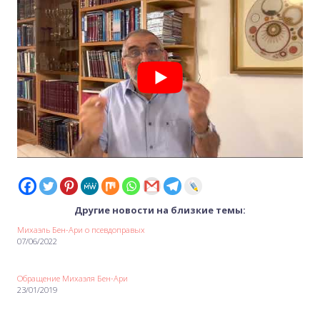
Другие новости на близкие темы:
Михаэль Бен-Ари о псевдоправых
07/06/2022
Обращение Михаэля Бен-Ари
23/01/2019