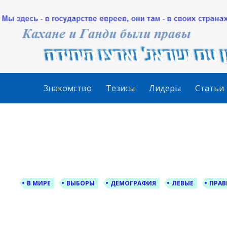
За Оцма Йе
עוצמה יהודית ברוסית ובעברית
Skip
Знакомство
Тезисы
Лидеры
Статьи
to
content
В МИРЕ
ВЫБОРЫ
ДЕМОГРАФИЯ
ЛЕВЫЕ
ПРАВ