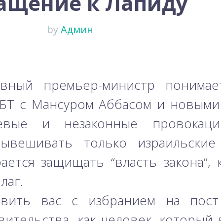
ащение к Лапиду
by
Админ
ивный премьер-министр понимае
БТ с Мансуром Аббасом и новыми 
вые и незаконные провокации
ывешивать только израильские
ется защищать “власть закона”, 
лаг.
авить вас с избранием на пост
вительства, как человек, который