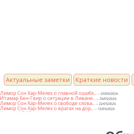
Актуальные заметки
Краткие новости
Лимор Сон Хар-Мелех о главной ошибк...
-- 03/06/2026
Итамар Бен-Гвир о ситуации в Ливане...
-- 26/05/2026
Лимор Сон Хар-Мелех о свободе слова...
-- 22/05/2026
Лимор Сон Хар-Мелех о врагах на дор...
-- 13/05/2026
Клятва ИГИЛ
-- 01/05/2026
Михаэль Бен Ари о недельной главе Т...
-- 01/05/2026
Михаэль Бен Ари о недельных главах ...
-- 24/04/2026
Лимор Сон Хар-Мелех о принятом по е...
-- 19/04/2026
Михаэль Бен Ари о недельной главе Т...