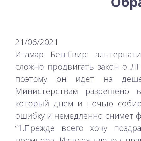
Обр
-- 17/04/2026
Михаэль Бен Ари о недельной главе Т...
-- 10/04/2026
Министр Бен-Гвир на месте падения р...
-- 06/04/2026
Закон о смертной казни для террорис...
-- 29/03/2026
Михаэль Бен-Ари о недельной главе Т...
-- 27/03/2026
Михаэль Бен-Ари о недельной главе Т...
-- 20/03/2026
Михаэль Бен-Ари о недельных главах ...
-- 13/03/2026
Демографический самообман...
-- 13/03/2026
21/06/2021
Иран и арабы
-- 09/03/2026
Михаэль Бен-Ари о недельной главе Т...
-- 06/03/2026
Итамар Бен-Гвир: альтернат
Михаэль Бен-Ари ‪о дилемме руководс...
-- 27/02/2026
Михаэль Бен Ари о недельной главе Т...
-- 27/02/2026
Михаэль Бен Ари о недельной главе Т...
сложно продвигать закон о ЛГ
-- 20/02/2026
Михаэль Бен Ари о недельной главе Т...
-- 13/02/2026
Михаэль Бен-Ари о недельной главе Т...
-- 06/02/2026
поэтому он идет на деше
Доля евреев снижается...
-- 03/02/2026
Михаэль Бен-Ари о недельной главе Т...
-- 30/01/2026
Министерствам разрешено в
который днём и ночью собира
ошибку и немедленно снимет ф
“1.Прежде всего хочу поздр
премьера. Из всех членов пра