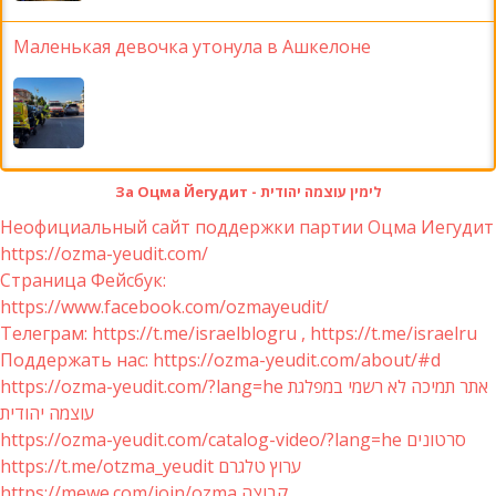
Маленькая девочка утонула в Ашкелоне
За Оцма Йегудит - לימין עוצמה יהודית
Неофициальный сайт поддержки партии Оцма Иегудит
https://ozma-yeudit.com/
Страница Фейсбук:
https://www.facebook.com/ozmayeudit/
Телеграм: https://t.me/israelblogru , https://t.me/israelru
Поддержать нас: https://ozma-yeudit.com/about/#d
https://ozma-yeudit.com/?lang=he אתר תמיכה לא רשמי במפלגת
עוצמה יהודית
https://ozma-yeudit.com/catalog-video/?lang=he סרטונים
https://t.me/otzma_yeudit ערוץ טלגרם
https://mewe.com/join/ozma קבוצה