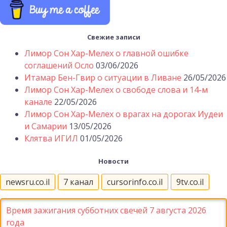
Свежие записи
Лимор Сон Хар-Мелех о главной ошибке
соглашений Осло
03/06/2026
Итамар Бен-Гвир о ситуации в Ливане
26/05/2026
Лимор Сон Хар-Мелех о свободе слова и 14-м
канале
22/05/2026
Лимор Сон Хар-Мелех о врагах на дорогах Иудеи
и Самарии
13/05/2026
Клятва ИГИЛ
01/05/2026
Новости
newsru.co.il
7 канал
cursorinfo.co.il
9tv.co.il
Время зажигания субботних свечей 7 августа 2026
года