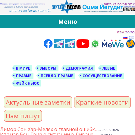
За Оцма Йегудит
עוצמה יהודית ברוסית ובעברית
Меню
Skip
to
content
В МИРЕ
ВЫБОРЫ
ДЕМОГРАФИЯ
ЛЕВЫЕ
ПРАВЫЕ
ПСЕВДО-ПРАВЫЕ
СОСУЩЕСТВОВАНИЕ
ФЕЙК НЬЮС
Актуальные заметки
Краткие новости
Нам пишут
Лимор Сон Хар-Мелех о главной ошибк...
-- 03/06/2026
Итамар Бен-Гвир о ситуации в Ливане...
-- 26/05/2026