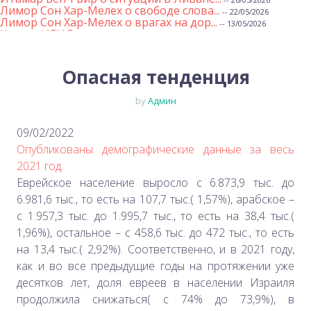
Лимор Сон Хар-Мелех о свободе слова...
-- 22/05/2026
Лимор Сон Хар-Мелех о врагах на дор...
-- 13/05/2026
Клятва ИГИЛ
-- 01/05/2026
Михаэль Бен Ари о недельной главе Т...
-- 01/05/2026
Михаэль Бен Ари о недельных главах ...
-- 24/04/2026
Лимор Сон Хар-Мелех о принятом по е...
Опасная тенденция
-- 19/04/2026
Михаэль Бен Ари о недельной главе Т...
-- 17/04/2026
Михаэль Бен Ари о недельной главе Т...
-- 10/04/2026
by
Админ
Министр Бен-Гвир на месте падения р...
-- 06/04/2026
Закон о смертной казни для террорис...
-- 29/03/2026
Михаэль Бен-Ари о недельной главе Т...
-- 27/03/2026
09/02/2022
Михаэль Бен-Ари о недельной главе Т...
-- 20/03/2026
Опубликованы демографические данные за весь
Михаэль Бен-Ари о недельных главах ...
-- 13/03/2026
Демографический самообман...
2021 год.
-- 13/03/2026
Иран и арабы
-- 09/03/2026
Еврейское население выросло с 6.873,9 тыс. до
Михаэль Бен-Ари о недельной главе Т...
-- 06/03/2026
6.981,6 тыс., то есть на 107,7 тыс.( 1,57%), арабское –
Михаэль Бен-Ари ‪о дилемме руководс...
-- 27/02/2026
Михаэль Бен Ари о недельной главе Т...
-- 27/02/2026
с 1.957,3 тыс. до 1.995,7 тыс., то есть на 38,4 тыс.(
Михаэль Бен Ари о недельной главе Т...
-- 20/02/2026
1,96%), остальное – с 458,6 тыс. до 472 тыс., то есть
Михаэль Бен Ари о недельной главе Т...
-- 13/02/2026
Михаэль Бен-Ари о недельной главе Т...
на 13,4 тыс.( 2,92%). Соответственно, и в 2021 году,
-- 06/02/2026
Доля евреев снижается...
-- 03/02/2026
как и во все предыдущие годы на протяжении уже
Михаэль Бен-Ари о недельной главе Т...
-- 30/01/2026
десятков лет, доля евреев в населении Израиля
продолжила снижаться( с 74% до 73,9%), в