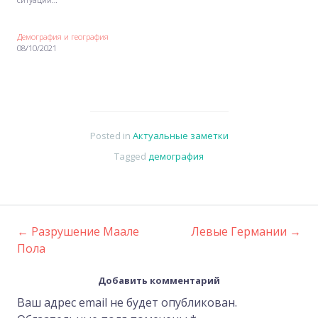
Демография и география
08/10/2021
Posted in
Актуальные заметки
Tagged
демография
←
Разрушение Маале
Левые Германии
→
Post
Пола
navigation
Добавить комментарий
Ваш адрес email не будет опубликован.