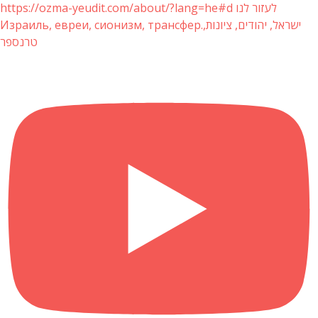
https://ozma-yeudit.com/about/?lang=he#d לעזור לנו
Израиль, евреи, сионизм, трансфер.ישראל, יהודים, ציונות,
טרנספר