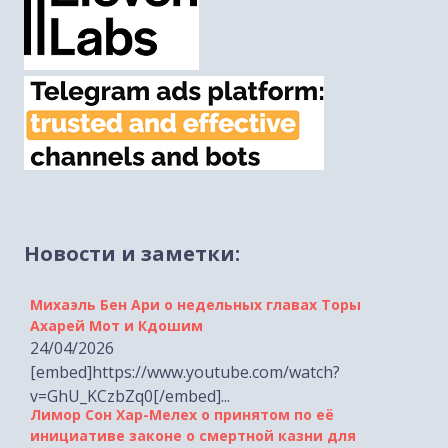
Новости и заметки:
Михаэль Бен Ари о недельных главах Торы
Ахарей Мот и Кдошим
24/04/2026
[embed]https://www.youtube.com/watch?
v=GhU_KCzbZq0[/embed]...
Лимор Сон Хар-Мелех о принятом по её
инициативе законе о смертной казни для
террористов
19/04/2026 [tp lang="he" only not_in="ru"]