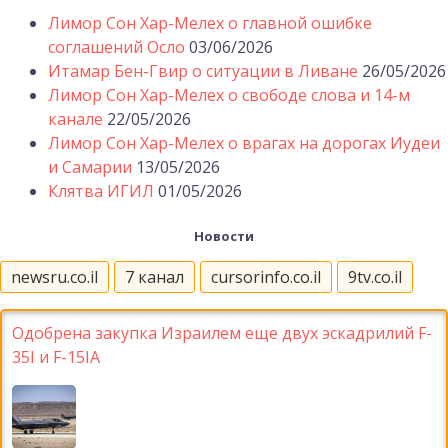
Лимор Сон Хар-Мелех о главной ошибке
соглашений Осло
03/06/2026
Итамар Бен-Гвир о ситуации в Ливане
26/05/2026
Лимор Сон Хар-Мелех о свободе слова и 14-м
канале
22/05/2026
Лимор Сон Хар-Мелех о врагах на дорогах Иудеи
и Самарии
13/05/2026
Клятва ИГИЛ
01/05/2026
Новости
newsru.co.il
7 канал
cursorinfo.co.il
9tv.co.il
Одобрена закупка Израилем еще двух эскадрилий F-
35I и F-15IA