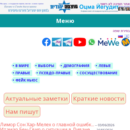
За Оцма Йегудит
עוצמה יהודית ברוסית ובעברית
Меню
Skip
to
content
В МИРЕ
ВЫБОРЫ
ДЕМОГРАФИЯ
ЛЕВЫЕ
ПРАВЫЕ
ПСЕВДО-ПРАВЫЕ
СОСУЩЕСТВОВАНИЕ
ФЕЙК НЬЮС
Актуальные заметки
Краткие новости
Нам пишут
Лимор Сон Хар-Мелех о главной ошибк...
-- 03/06/2026
Итамар Бен-Гвир о ситуации в Ливане...
-- 26/05/2026