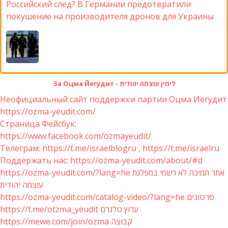
Российский след? В Германии предотвратили
покушение на производителя дронов для Украины
За Оцма Йегудит - לימין עוצמה יהודית
Неофициальный сайт поддержки партии Оцма Иегудит
https://ozma-yeudit.com/
Страница Фейсбук:
https://www.facebook.com/ozmayeudit/
Телеграм: https://t.me/israelblogru , https://t.me/israelru
Поддержать нас: https://ozma-yeudit.com/about/#d
https://ozma-yeudit.com/?lang=he אתר תמיכה לא רשמי במפלגת
עוצמה יהודית
https://ozma-yeudit.com/catalog-video/?lang=he סרטונים
https://t.me/otzma_yeudit ערוץ טלגרם
https://mewe.com/join/ozma קבוצה