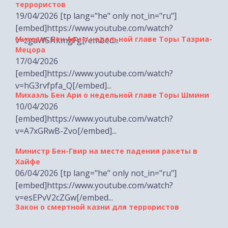
[embed]https://www.youtube.com/watch?
Михаэль Бен Ари о недельной главе Торы Тазриа-
v=zgaWSHkmgFg[/embed...
Мецора
17/04/2026
[embed]https://www.youtube.com/watch?
v=hG3rvfpfa_Q[/embed]...
Михаэль Бен Ари о недельной главе Торы Шмини
10/04/2026
[embed]https://www.youtube.com/watch?
v=A7xGRwB-Zvo[/embed]...
Министр Бен-Гвир на месте падения ракеты в
Хайфе
06/04/2026 [tp lang="he" only not_in="ru"]
[embed]https://www.youtube.com/watch?
v=esEPvV2cZGw[/embed...
Закон о смертной казни для террористов
29/03/2026 [tp lang="he" only not_in="ru"]
[embed]https://www.youtube.com/watch?
v=Yg6m1XTCUOQ[/embed...