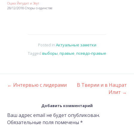
Оцма Йегудит и Зеут
28/12/2018 Споры о единстве
Posted in
Актуальные заметки
Tagged
выборы
,
правые
,
псевдо-правые
←
Интервью с лидерами
В Тверии и в Нацрат
Post
Илит
→
navigation
Добавить комментарий
Ваш адрес email не будет опубликован.
Обязательные поля помечены
*