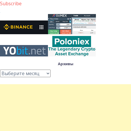
Subscribe
Архивы
Архивы