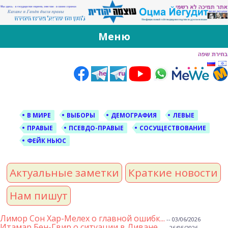
За Оцма Йегудит
עוצמה יהודית ברוסית ובעברית
Меню
Skip
to
content
В МИРЕ
ВЫБОРЫ
ДЕМОГРАФИЯ
ЛЕВЫЕ
ПРАВЫЕ
ПСЕВДО-ПРАВЫЕ
СОСУЩЕСТВОВАНИЕ
ФЕЙК НЬЮС
Актуальные заметки
Краткие новости
Нам пишут
Лимор Сон Хар-Мелех о главной ошибк...
-- 03/06/2026
Итамар Бен-Гвир о ситуации в Ливане...
-- 26/05/2026