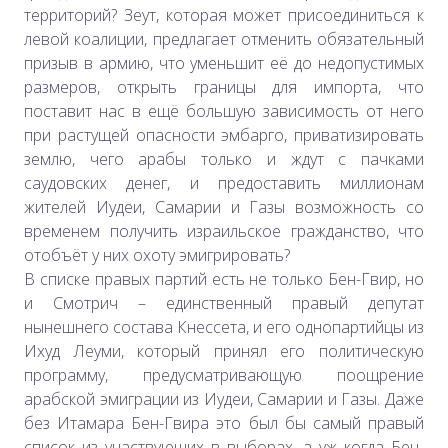
территорий? Зеут, которая может присоединиться к
левой коалиции, предлагает отменить обязательный
призыв в армию, что уменьшит её до недопустимых
размеров, открыть границы для импорта, что
поставит нас в ещё большую зависимость от него
при растущей опасности эмбарго, приватизировать
землю, чего арабы только и ждут с пачками
саудовских денег, и предоставить миллионам
жителей Иудеи, Самарии и Газы возможность со
временем получить израильское гражданство, что
отобъёт у них охоту эмигрировать?
В списке правых партий есть не только Бен-Гвир, но
и Смотрич – единственный правый депутат
нынешнего состава Кнессета, и его однопартийцы из
Ихуд Леуми, который принял его политическую
программу, предусматривающую поощрение
арабской эмиграции из Иудеи, Самарии и Газы. Даже
без Итамара Бен-Гвира это был бы самый правый
список из участвующих в выборах, а уж когда Бен-