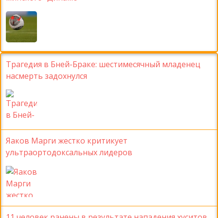
Трагедия в Бней-Браке: шестимесячный младенец
насмерть задохнулся
Яаков Марги жестко критикует
ультраортодоксальных лидеров
11 человек ранены в результате нападения хуситов