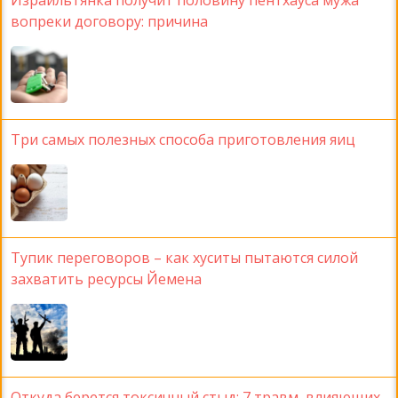
Израильтянка получит половину пентхауса мужа
вопреки договору: причина
Три самых полезных способа приготовления яиц
Тупик переговоров – как хуситы пытаются силой
захватить ресурсы Йемена
Откуда берется токсичный стыд: 7 травм, влияющих