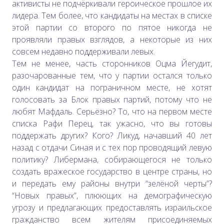
активисты не подчёркивали героическое прошлое их
лидера. Тем более, что кандидаты на местах в списке
этой партии со второго по пятое никогда не
проявляли правых взглядов, а некоторые из них
совсем недавно поддерживали левых.
Тем не менее, часть сторонников Оцма Йегудит,
разочарованные тем, что у партии остался только
один кандидат на пограничном месте, не хотят
голосовать за Блок правых партий, потому что не
любят Мафдаль. Серьёзно? То, что на первом месте
списка Рафи Перец, так ужасно, что вы готовы
поддержать других? Кого? Ликуд, начавший 40 лет
назад с отдачи Синая и с тех пор проводящий левую
политику? Либермана, собирающегося не только
создать вражеское государство в центре страны, но
и передать ему районы внутри “зелёной черты”?
“Новых правых”, плюющих на демографическую
угрозу и предлагающих предоставлять израильское
гражданство всем жителям присоединяемых