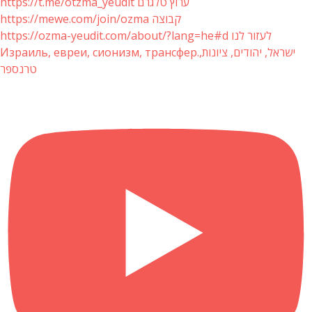
https://t.me/otzma_yeudit ערוץ טלגרם
https://mewe.com/join/ozma קבוצה
https://ozma-yeudit.com/about/?lang=he#d לעזור לנו
Израиль, евреи, сионизм, трансфер.ישראל, יהודים, ציונות,
טרנספר