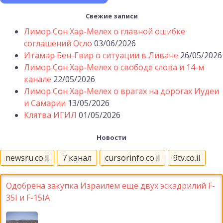
Свежие записи
Лимор Сон Хар-Мелех о главной ошибке
соглашений Осло
03/06/2026
Итамар Бен-Гвир о ситуации в Ливане
26/05/2026
Лимор Сон Хар-Мелех о свободе слова и 14-м
канале
22/05/2026
Лимор Сон Хар-Мелех о врагах на дорогах Иудеи
и Самарии
13/05/2026
Клятва ИГИЛ
01/05/2026
Новости
newsru.co.il
7 канал
cursorinfo.co.il
9tv.co.il
Одобрена закупка Израилем еще двух эскадрилий F-
35I и F-15IA