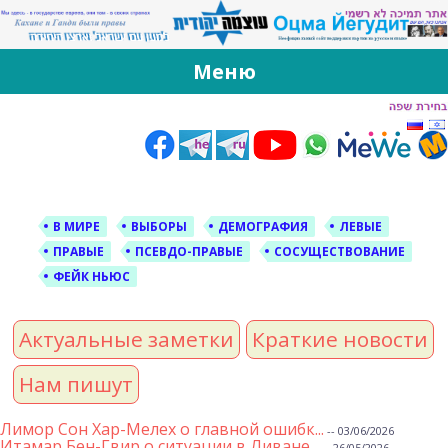
За Оцма Йегудит
עוצמה יהודית ברוסית ובעברית
Меню
Skip
to
content
В МИРЕ
ВЫБОРЫ
ДЕМОГРАФИЯ
ЛЕВЫЕ
ПРАВЫЕ
ПСЕВДО-ПРАВЫЕ
СОСУЩЕСТВОВАНИЕ
ФЕЙК НЬЮС
Актуальные заметки
Краткие новости
Нам пишут
Лимор Сон Хар-Мелех о главной ошибк...
-- 03/06/2026
Итамар Бен-Гвир о ситуации в Ливане...
-- 26/05/2026