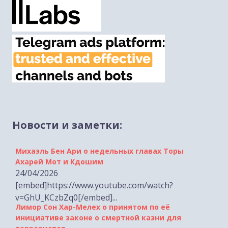
Новости и заметки:
Михаэль Бен Ари о недельных главах Торы
Ахарей Мот и Кдошим
24/04/2026
[embed]https://www.youtube.com/watch?
v=GhU_KCzbZq0[/embed]...
Лимор Сон Хар-Мелех о принятом по её
инициативе законе о смертной казни для
террористов
19/04/2026 [tp lang="he" only not_in="ru"]