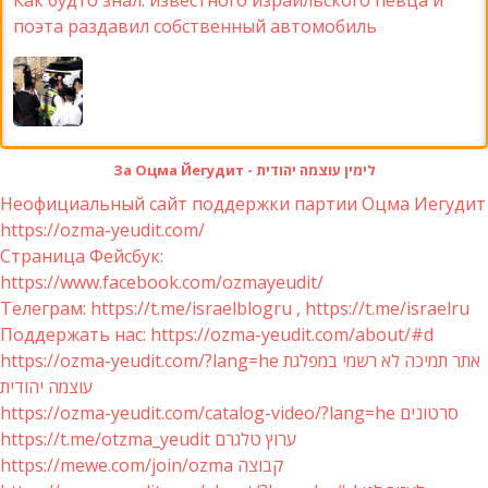
Как будто знал: известного израильского певца и
поэта раздавил собственный автомобиль
За Оцма Йегудит - לימין עוצמה יהודית
Неофициальный сайт поддержки партии Оцма Иегудит
https://ozma-yeudit.com/
Страница Фейсбук:
https://www.facebook.com/ozmayeudit/
Телеграм: https://t.me/israelblogru , https://t.me/israelru
Поддержать нас: https://ozma-yeudit.com/about/#d
https://ozma-yeudit.com/?lang=he אתר תמיכה לא רשמי במפלגת
עוצמה יהודית
https://ozma-yeudit.com/catalog-video/?lang=he סרטונים
https://t.me/otzma_yeudit ערוץ טלגרם
https://mewe.com/join/ozma קבוצה