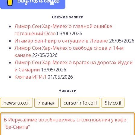
Свежие записи
Лимор Сон Хар-Мелех о главной ошибке
соглашений Осло
03/06/2026
Итамар Бен-Гвир о ситуации в Ливане
26/05/2026
Лимор Сон Хар-Мелех о свободе слова и 14-м
канале
22/05/2026
Лимор Сон Хар-Мелех о врагах на дорогах Иудеи
и Самарии
13/05/2026
Клятва ИГИЛ
01/05/2026
Новости
newsru.co.il
7 канал
cursorinfo.co.il
9tv.co.il
В Иерусалиме возобновились столкновения у кафе
"Бе-Симта"