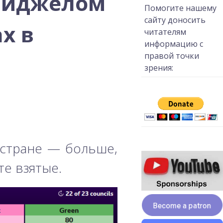
Найджелом
Помогите нашему
сайту доносить
х в
читателям
информацию с
правой точки
зрения:
 стране — больше,
те взятые.