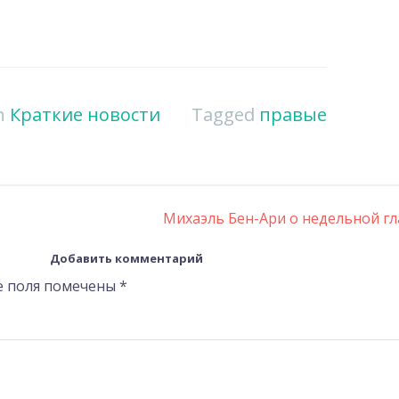
in
Краткие новости
Tagged
правые
Михаэль Бен-Ари о недельной г
Добавить комментарий
е поля помечены
*