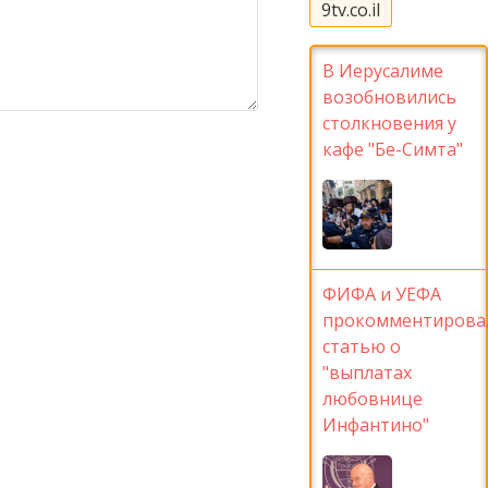
9tv.co.il
В Иерусалиме
возобновились
столкновения у
кафе "Бе-Симта"
ФИФА и УЕФА
прокомментирова
статью о
"выплатах
любовнице
Инфантино"