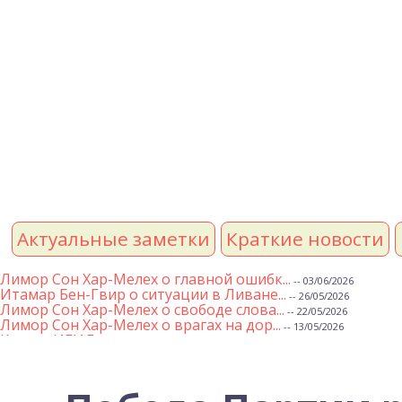
Актуальные заметки
Краткие новости
Лимор Сон Хар-Мелех о главной ошибк...
-- 03/06/2026
Итамар Бен-Гвир о ситуации в Ливане...
-- 26/05/2026
Лимор Сон Хар-Мелех о свободе слова...
-- 22/05/2026
Лимор Сон Хар-Мелех о врагах на дор...
-- 13/05/2026
Клятва ИГИЛ
-- 01/05/2026
Михаэль Бен Ари о недельной главе Т...
-- 01/05/2026
Михаэль Бен Ари о недельных главах ...
-- 24/04/2026
Лимор Сон Хар-Мелех о принятом по е...
-- 19/04/2026
Михаэль Бен Ари о недельной главе Т...