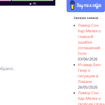
Свежие записи
Лимор Сон
Хар-Мелех о
главной
ошибке
соглашений
Осло
03/06/2026
Итамар Бен-
собрано…
Гвир о
ситуации в
Ливане
26/05/2026
Лимор Сон
Хар-Мелех о
свободе слова