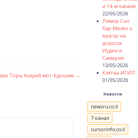
и 14-м канале
22/05/2026
Лимор Сон
Хар-Мелех о
врагах на
дорогах
Иудеи и
Самарии
13/05/2026
Клятва ИГИЛ
лаве Торы Ахарей мот-Кдошим
→
01/05/2026
Новости
newsru.co.il
7 канал
cursorinfo.co.il