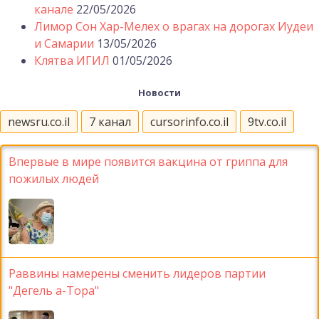
канале
22/05/2026
Лимор Сон Хар-Мелех о врагах на дорогах Иудеи
и Самарии
13/05/2026
Клятва ИГИЛ
01/05/2026
Новости
newsru.co.il
7 канал
cursorinfo.co.il
9tv.co.il
Впервые в мире появится вакцина от гриппа для
пожилых людей
Раввины намерены сменить лидеров партии
"Дегель а-Тора"