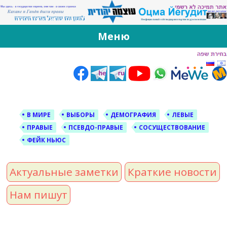
За Оцма Йегудит
עוצמה יהודית ברוסית ובעברית
Меню
Skip
to
content
В МИРЕ
ВЫБОРЫ
ДЕМОГРАФИЯ
ЛЕВЫЕ
ПРАВЫЕ
ПСЕВДО-ПРАВЫЕ
СОСУЩЕСТВОВАНИЕ
ФЕЙК НЬЮС
Актуальные заметки
Краткие новости
Нам пишут