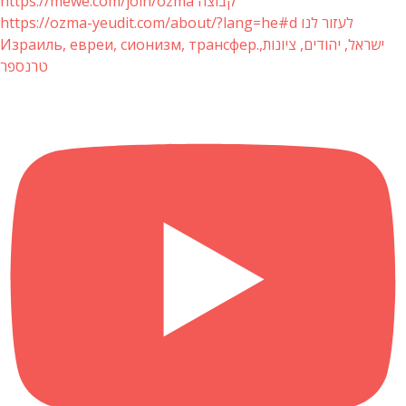
https://mewe.com/join/ozma קבוצה
https://ozma-yeudit.com/about/?lang=he#d לעזור לנו
Израиль, евреи, сионизм, трансфер.ישראל, יהודים, ציונות,
טרנספר