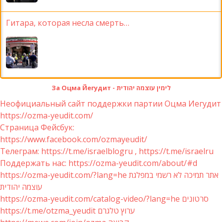
Гитара, которая несла смерть…
За Оцма Йегудит - לימין עוצמה יהודית
Неофициальный сайт поддержки партии Оцма Иегудит
https://ozma-yeudit.com/
Страница Фейсбук:
https://www.facebook.com/ozmayeudit/
Телеграм: https://t.me/israelblogru , https://t.me/israelru
Поддержать нас: https://ozma-yeudit.com/about/#d
https://ozma-yeudit.com/?lang=he אתר תמיכה לא רשמי במפלגת
עוצמה יהודית
https://ozma-yeudit.com/catalog-video/?lang=he סרטונים
https://t.me/otzma_yeudit ערוץ טלגרם