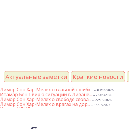
Актуальные заметки
Краткие новости
Лимор Сон Хар-Мелех о главной ошибк...
-- 03/06/2026
Итамар Бен-Гвир о ситуации в Ливане...
-- 26/05/2026
Лимор Сон Хар-Мелех о свободе слова...
-- 22/05/2026
Лимор Сон Хар-Мелех о врагах на дор...
-- 13/05/2026
Клятва ИГИЛ
-- 01/05/2026
Михаэль Бен Ари о недельной главе Т...
-- 01/05/2026
Михаэль Бен Ари о недельных главах ...
-- 24/04/2026
Лимор Сон Хар-Мелех о принятом по е...
-- 19/04/2026
Михаэль Бен Ари о недельной главе Т...