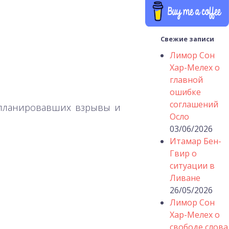
Свежие записи
Лимор Сон
Хар-Мелех о
главной
ошибке
соглашений
 планировавших взрывы и
Осло
03/06/2026
Итамар Бен-
Гвир о
ситуации в
Ливане
26/05/2026
Лимор Сон
Хар-Мелех о
свободе слова