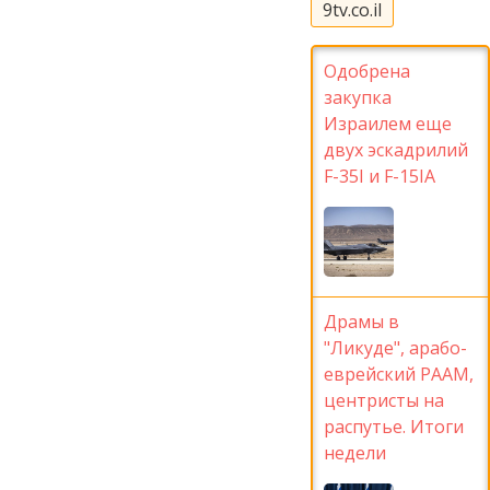
9tv.co.il
Одобрена
закупка
Израилем еще
двух эскадрилий
F-35I и F-15IA
Драмы в
"Ликуде", арабо-
еврейский РААМ,
центристы на
распутье. Итоги
недели