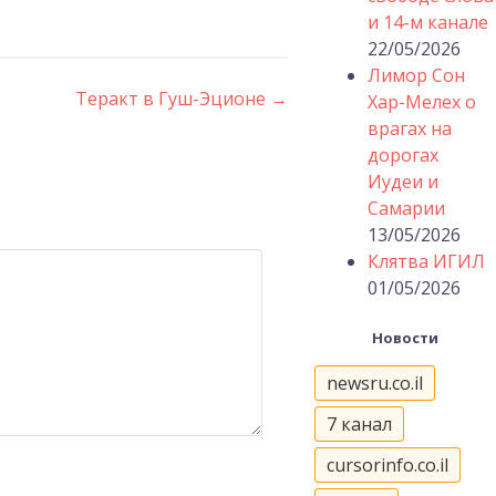
и 14-м канале
22/05/2026
Лимор Сон
Теракт в Гуш-Эционе
→
Хар-Мелех о
врагах на
дорогах
Иудеи и
Самарии
13/05/2026
Клятва ИГИЛ
01/05/2026
Новости
newsru.co.il
7 канал
cursorinfo.co.il