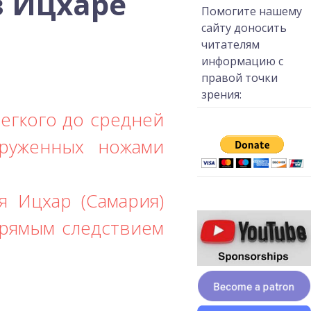
в Ицхаре
Помогите нашему
сайту доносить
читателям
информацию с
правой точки
зрения:
легкого до средней
оруженных ножами
я Ицхар (Самария)
прямым следствием