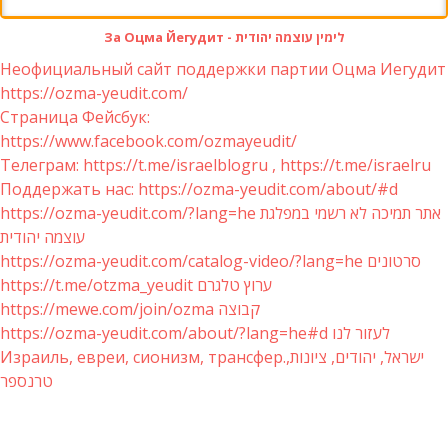
За Оцма Йегудит - לימין עוצמה יהודית
Неофициальный сайт поддержки партии Оцма Иегудит
https://ozma-yeudit.com/
Страница Фейсбук:
https://www.facebook.com/ozmayeudit/
Телеграм: https://t.me/israelblogru , https://t.me/israelru
Поддержать нас: https://ozma-yeudit.com/about/#d
https://ozma-yeudit.com/?lang=he אתר תמיכה לא רשמי במפלגת
עוצמה יהודית
https://ozma-yeudit.com/catalog-video/?lang=he סרטונים
https://t.me/otzma_yeudit ערוץ טלגרם
https://mewe.com/join/ozma קבוצה
https://ozma-yeudit.com/about/?lang=he#d לעזור לנו
Израиль, евреи, сионизм, трансфер.ישראל, יהודים, ציונות,
טרנספר