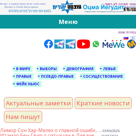
За Оцма Йегудит
עוצמה יהודית ברוסית ובעברית
Меню
Skip
to
content
В МИРЕ
ВЫБОРЫ
ДЕМОГРАФИЯ
ЛЕВЫЕ
ПРАВЫЕ
ПСЕВДО-ПРАВЫЕ
СОСУЩЕСТВОВАНИЕ
ФЕЙК НЬЮС
Актуальные заметки
Краткие новости
Нам пишут
Лимор Сон Хар-Мелех о главной ошибк...
-- 03/06/2026
Итамар Бен-Гвир о ситуации в Ливане...
-- 26/05/2026