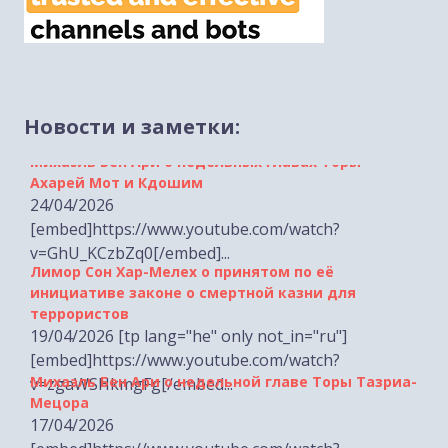
Михаэль Бен Ари о недельных главах Торы
Новости и заметки:
Ахарей Мот и Кдошим
24/04/2026
[embed]https://www.youtube.com/watch?
v=GhU_KCzbZq0[/embed]...
Лимор Сон Хар-Мелех о принятом по её
инициативе законе о смертной казни для
террористов
19/04/2026 [tp lang="he" only not_in="ru"]
[embed]https://www.youtube.com/watch?
Михаэль Бен Ари о недельной главе Торы Тазриа-
v=zgaWSHkmgFg[/embed...
Мецора
17/04/2026
[embed]https://www.youtube.com/watch?
v=hG3rvfpfa_Q[/embed]...