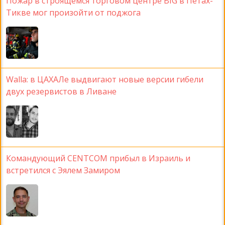
Пожар в строящемся торговом центре BIG в Петах-
Тикве мог произойти от поджога
Walla: в ЦАХАЛе выдвигают новые версии гибели
двух резервистов в Ливане
Командующий CENTCOM прибыл в Израиль и
встретился с Эялем Замиром