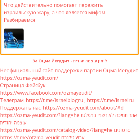
Что действительно помогает пережить
израильскую жару, а что является мифом.
Разбираемся
За Оцма Йегудит - לימין עוצמה יהודית
Неофициальный сайт поддержки партии Оцма Иегудит
https://ozma-yeudit.com/
Страница Фейсбук:
https://www.facebook.com/ozmayeudit/
Телеграм: https://t.me/israelblogru , https://t.me/israelru
Поддержать нас: https://ozma-yeudit.com/about/#d
https://ozma-yeudit.com/?lang=he אתר תמיכה לא רשמי במפלגת
עוצמה יהודית
https://ozma-yeudit.com/catalog-video/?lang=he סרטונים
https://t.me/otzma_yeudit ערוץ טלגרם