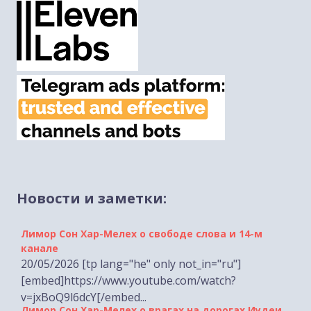
Новости и заметки:
Лимор Сон Хар-Мелех о свободе слова и 14-м
канале
20/05/2026 [tp lang="he" only not_in="ru"]
[embed]https://www.youtube.com/watch?
v=jxBoQ9l6dcY[/embed...
Лимор Сон Хар-Мелех о врагах на дорогах Иудеи