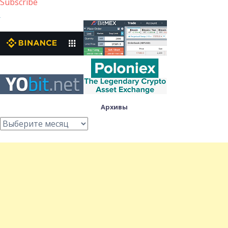
Subscribe
Архивы
Архивы