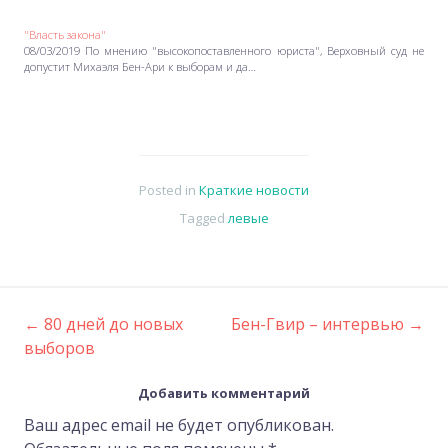
"Власть закона"
08/03/2019 По мнению "высокопоставленного юриста", Верховный суд не
допустит Михаэля Бен-Ари к выборам и да…
Posted in
Краткие новости
Tagged
левые
←
80 дней до новых
Бен-Гвир – интервью
→
Post
выборов
navigation
Добавить комментарий
Ваш адрес email не будет опубликован.