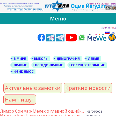
За Оцма Йегудит
עוצמה יהודית ברוסית ובעברית
Меню
Skip
to
content
В МИРЕ
ВЫБОРЫ
ДЕМОГРАФИЯ
ЛЕВЫЕ
ПРАВЫЕ
ПСЕВДО-ПРАВЫЕ
СОСУЩЕСТВОВАНИЕ
ФЕЙК НЬЮС
Актуальные заметки
Краткие новости
Нам пишут
Лимор Сон Хар-Мелех о главной ошибк...
-- 03/06/2026
Итамар Бен-Гвир о ситуации в Ливане...
-- 26/05/2026