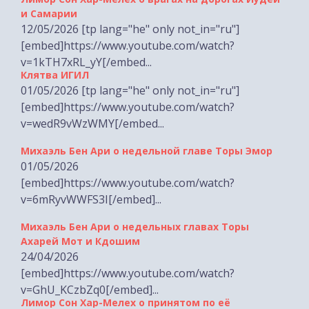
и Самарии
12/05/2026 [tp lang="he" only not_in="ru"]
[embed]https://www.youtube.com/watch?
v=1kTH7xRL_yY[/embed...
Клятва ИГИЛ
01/05/2026 [tp lang="he" only not_in="ru"]
[embed]https://www.youtube.com/watch?
v=wedR9vWzWMY[/embed...
Михаэль Бен Ари о недельной главе Торы Эмор
01/05/2026
[embed]https://www.youtube.com/watch?
v=6mRyvWWFS3I[/embed]...
Михаэль Бен Ари о недельных главах Торы
Ахарей Мот и Кдошим
24/04/2026
[embed]https://www.youtube.com/watch?
v=GhU_KCzbZq0[/embed]...
Лимор Сон Хар-Мелех о принятом по её