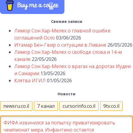
Свежие записи
Лимор Сон Хар-Мелех о главной ошибке
соглашений Осло
03/06/2026
Итамар Бен-Гвир о ситуации в Ливане
26/05/2026
Лимор Сон Хар-Мелех о свободе слова и 14-м
канале
22/05/2026
Лимор Сон Хар-Мелех о врагах на дорогах Иудеи
и Самарии
13/05/2026
Клятва ИГИЛ
01/05/2026
Новости
newsru.co.il
7 канал
cursorinfo.co.il
9tv.co.il
ФИФА извинился за попытку приватизировать
чемпионат мира. Инфантино остается