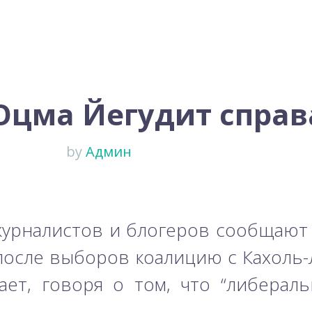
Оцма Йегудит справ
by
Админ
урналистов и блогеров сообщают о
после выборов коалицию с Кахоль-
ет, говоря о том, что “либераль
.