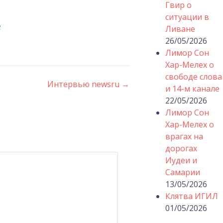
Гвир о
ситуации в
е
Ливане
26/05/2026
Лимор Сон
Хар-Мелех о
свободе слова
Интервью newsru
→
и 14-м канале
22/05/2026
Лимор Сон
Хар-Мелех о
врагах на
дорогах
Иудеи и
Самарии
13/05/2026
Клятва ИГИЛ
01/05/2026