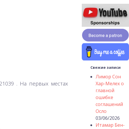
Свежие записи
Лимор Сон
=521039 . На первых местах
Хар-Мелех о
главной
ошибке
соглашений
Осло
03/06/2026
Итамар Бен-