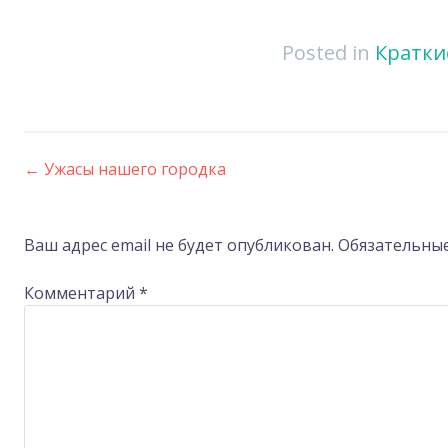
Posted in
Кратки
←
Ужасы нашего городка
Post
navigation
Ваш адрес email не будет опубликован.
Обязательны
Комментарий
*