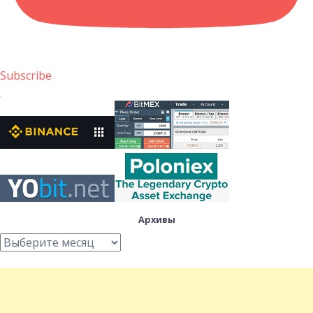
Subscribe
Архивы
Архивы