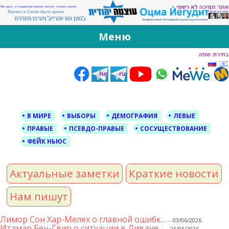
За Оцма Йегудит
עוצמה יהודית ברוסית ובעברית
Меню
Skip
to
content
В МИРЕ
ВЫБОРЫ
ДЕМОГРАФИЯ
ЛЕВЫЕ
ПРАВЫЕ
ПСЕВДО-ПРАВЫЕ
СОСУЩЕСТВОВАНИЕ
ФЕЙК НЬЮС
Актуальные заметки
Краткие новости
Нам пишут
Лимор Сон Хар-Мелех о главной ошибк...
-- 03/06/2026
Итамар Бен-Гвир о ситуации в Ливане...
-- 26/05/2026