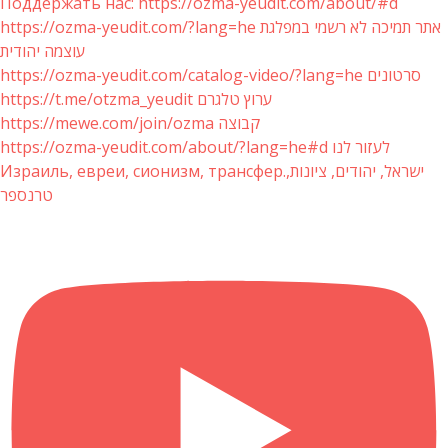
Поддержать нас: https://ozma-yeudit.com/about/#d
https://ozma-yeudit.com/?lang=he אתר תמיכה לא רשמי במפלגת
עוצמה יהודית
https://ozma-yeudit.com/catalog-video/?lang=he סרטונים
https://t.me/otzma_yeudit ערוץ טלגרם
https://mewe.com/join/ozma קבוצה
https://ozma-yeudit.com/about/?lang=he#d לעזור לנו
Израиль, евреи, сионизм, трансфер.ישראל, יהודים, ציונות,
טרנספר