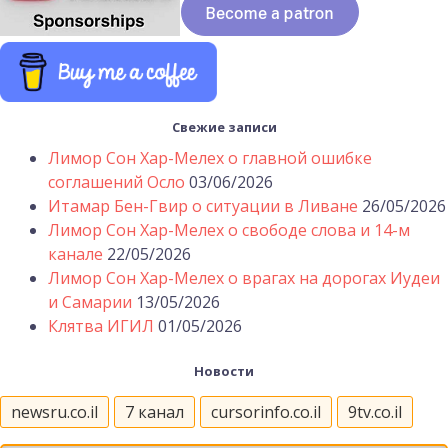
Свежие записи
Лимор Сон Хар-Мелех о главной ошибке
соглашений Осло
03/06/2026
Итамар Бен-Гвир о ситуации в Ливане
26/05/2026
Лимор Сон Хар-Мелех о свободе слова и 14-м
канале
22/05/2026
Лимор Сон Хар-Мелех о врагах на дорогах Иудеи
и Самарии
13/05/2026
Клятва ИГИЛ
01/05/2026
Новости
newsru.co.il
7 канал
cursorinfo.co.il
9tv.co.il