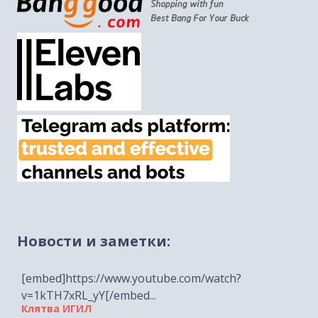
Новости и заметки:
Клятва ИГИЛ
01/05/2026 [tp lang="he" only not_in="ru"]
[embed]https://www.youtube.com/watch?