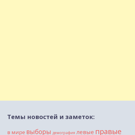
Темы новостей и заметок:
правые
выборы
левые
в мире
демография