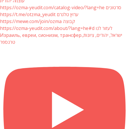
עוצמה יהודית
https://ozma-yeudit.com/catalog-video/?lang=he סרטונים
https://t.me/otzma_yeudit ערוץ טלגרם
https://mewe.com/join/ozma קבוצה
https://ozma-yeudit.com/about/?lang=he#d לעזור לנו
Израиль, евреи, сионизм, трансфер.ישראל, יהודים, ציונות,
טרנספר