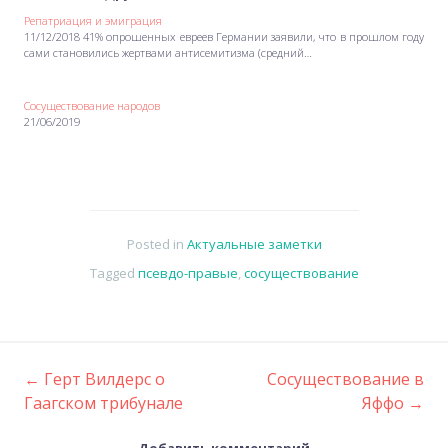
Репатриация и эмиграция
11/12/2018 41% опрошенных евреев Германии заявили, что в прошлом году
сами становились жертвами антисемитизма (средний…
Сосуществование народов
21/06/2019
Posted in
Актуальные заметки
Tagged
псевдо-правые
,
сосуществование
←
Герт Вилдерс о
Сосуществование в
Post
Гаагском трибунале
Яффо
→
Добавить комментарий