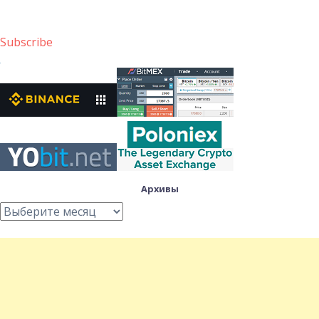
Subscribe
Архивы
Архивы