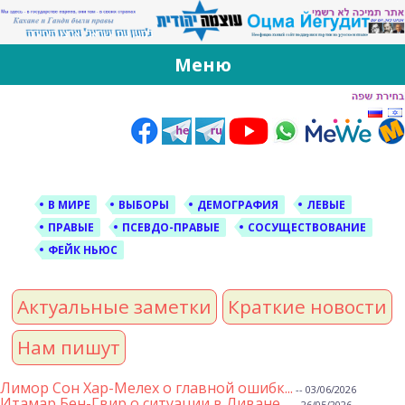
За Оцма Йегудит
עוצמה יהודית ברוסית ובעברית
Меню
Skip
to
content
В МИРЕ
ВЫБОРЫ
ДЕМОГРАФИЯ
ЛЕВЫЕ
ПРАВЫЕ
ПСЕВДО-ПРАВЫЕ
СОСУЩЕСТВОВАНИЕ
ФЕЙК НЬЮС
Актуальные заметки
Краткие новости
Нам пишут
Лимор Сон Хар-Мелех о главной ошибк...
-- 03/06/2026
Итамар Бен-Гвир о ситуации в Ливане...
-- 26/05/2026