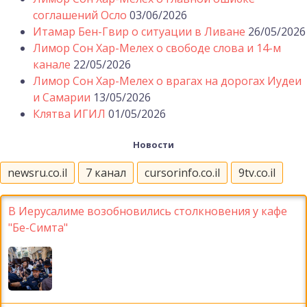
соглашений Осло
03/06/2026
Итамар Бен-Гвир о ситуации в Ливане
26/05/2026
Лимор Сон Хар-Мелех о свободе слова и 14-м
канале
22/05/2026
Лимор Сон Хар-Мелех о врагах на дорогах Иудеи
и Самарии
13/05/2026
Клятва ИГИЛ
01/05/2026
Новости
newsru.co.il
7 канал
cursorinfo.co.il
9tv.co.il
В Иерусалиме возобновились столкновения у кафе
"Бе-Симта"