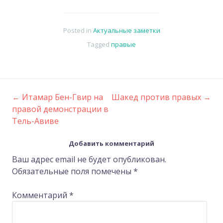
Posted in
Актуальные заметки
Tagged
правые
←
Итамар Бен-Гвир на
Шакед против правых
→
Post
правой демонстрации в
Тель-Авиве
navigation
Добавить комментарий
Ваш адрес email не будет опубликован.
Обязательные поля помечены
*
Комментарий
*