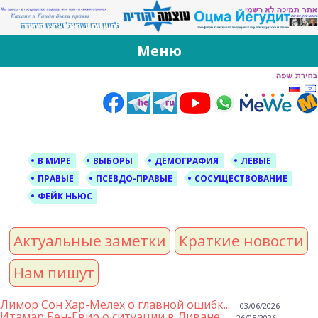
За Оцма Йегудит
עוצמה יהודית ברוסית ובעברית
Меню
Skip
to
content
В МИРЕ
ВЫБОРЫ
ДЕМОГРАФИЯ
ЛЕВЫЕ
ПРАВЫЕ
ПСЕВДО-ПРАВЫЕ
СОСУЩЕСТВОВАНИЕ
ФЕЙК НЬЮС
Актуальные заметки
Краткие новости
Нам пишут
Лимор Сон Хар-Мелех о главной ошибк...
-- 03/06/2026
Итамар Бен-Гвир о ситуации в Ливане...
-- 26/05/2026