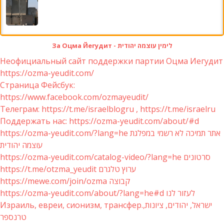
За Оцма Йегудит - לימין עוצמה יהודית
Неофициальный сайт поддержки партии Оцма Иегудит
https://ozma-yeudit.com/
Страница Фейсбук:
https://www.facebook.com/ozmayeudit/
Телеграм: https://t.me/israelblogru , https://t.me/israelru
Поддержать нас: https://ozma-yeudit.com/about/#d
https://ozma-yeudit.com/?lang=he אתר תמיכה לא רשמי במפלגת
עוצמה יהודית
https://ozma-yeudit.com/catalog-video/?lang=he סרטונים
https://t.me/otzma_yeudit ערוץ טלגרם
https://mewe.com/join/ozma קבוצה
https://ozma-yeudit.com/about/?lang=he#d לעזור לנו
Израиль, евреи, сионизм, трансфер.ישראל, יהודים, ציונות,
טרנספר