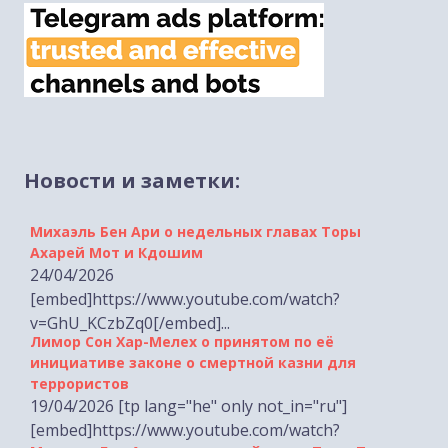
Новости и заметки:
Михаэль Бен Ари о недельных главах Торы
Ахарей Мот и Кдошим
24/04/2026
[embed]https://www.youtube.com/watch?
v=GhU_KCzbZq0[/embed]...
Лимор Сон Хар-Мелех о принятом по её
инициативе законе о смертной казни для
террористов
19/04/2026 [tp lang="he" only not_in="ru"]
[embed]https://www.youtube.com/watch?
Михаэль Бен Ари о недельной главе Торы Тазриа-
v=zgaWSHkmgFg[/embed...
Мецора