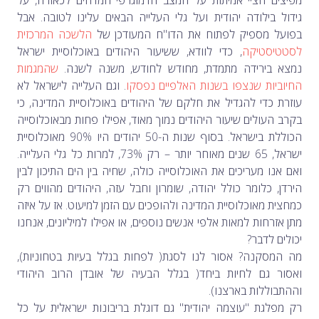
מפיצים חציי אמיתות על המצב הדמוגרפי המדהים לכאורה, על
גידול בילודה יהודית ועל גלי העלייה הבאים עלינו לטובה. אבל
בפועל מספיק לפתוח את הדו"ח המעודכן של
הלשכה המרכזית
לסטטיסטיקה
, כדי לוודא, ששיעור היהודים באוכלוסיית ישראל
נמצא בירידה מתמדת, מחודש לחודש, משנה לשנה.
שהמגמות
החיוביות שנצפו בשנות האלפיים נפסקו
.
וגם העלייה לישראל לא
עוזרת כדי להגדיל את חלקם של היהודים באוכלוסיית המדינה, כי
בקרב העולים שיעור היהודים נמוך מאוד, אפילו פחות מבאוכלוסייה
הכוללת בישראל. בסוף שנות ה-50 יהודים היו 90% מאוכלוסיית
ישראל, 65 שנים מאוחר יותר – רק 73%, למרות כל גלי העלייה.
ואם אנו מעריכים את האוכלוסייה כולה, שחיה בין הים התיכון לבין
הירדן, כלומר כולל יהודה, שומרון וחבל עזה, היהודים מהווים רק
כמחצית מאוכלוסיית המדינה ולהופכים עם הזמן למיעוט. אז על איזה
מתן אזרחות למאות אלפי אנשים נוספים, או אפילו למיליונים, אנחנו
יכולים לדבר?
מה המסקנה? אסור לנו לסגת( לפחות בגלל בעיות בטחוניות),
ואסור גם לחיות ביחד( בגלל הבעיה של אובדן הרוב היהודי
וההתבוללות בארצנו).
רק מפלגת "עוצמה יהודית" גם דוגלת בריבונות ישראלית על כל