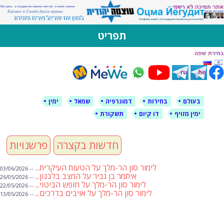
לימין עוצמה יהודית
אתר תמיכה ברוסית ובעברית
תפריט
דילוג
לתוכן
בעולם
בחירות
דמוגרפיה
שמאל
ימין
ימין מזויף
דו קיום
תשקורת
חדשות בקצרה
פרשנויות
לימור סון הר-מלך על הטעות העיקרית...
-- 03/06/2026
איתמר בן גביר על המצב בלבנון...
-- 26/05/2026
לימור סון הר-מלך על חופש הביטוי...
-- 22/05/2026
לימור סון הר-מלך על אויבים בדרכים...
-- 13/05/2026
שבועת אמונים לדעאש
-- 01/05/2026
מיכאל בן ארי על פרשת הת...
-- 01/05/2026
מיכאל בן ארי על פרשות שבוע ...
-- 24/04/2026