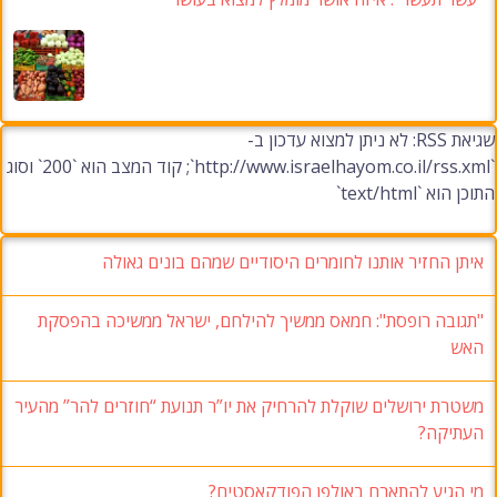
שגיאת RSS: לא ניתן למצוא עדכון ב-
`http://www.israelhayom.co.il/rss.xml`; קוד המצב הוא `200` וסוג
התוכן הוא `text/html`
איתן החזיר אותנו לחומרים היסודיים שמהם בונים גאולה
"תגובה רופסת": חמאס ממשיך להילחם, ישראל ממשיכה בהפסקת
האש
משטרת ירושלים שוקלת להרחיק את יו”ר תנועת “חוזרים להר” מהעיר
העתיקה?
מי הגיע להתארח באולפן הפודקאסטים?