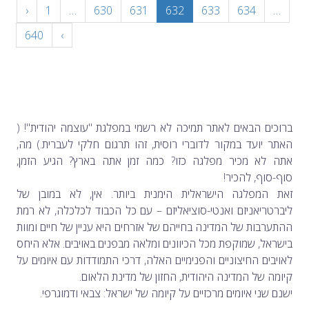
‹
1
…
630
631
632
633
634
…
640
›
ברוכים הבאים לאתר תמיכה לא רשמי במפלגת "עוצמה יהודית"! (
האתר יועד במקור לדוברי רוסית, זהו תרגום חלקי לעברית.) מה,
אתה לא מכיר מפלגה כזו? כמה זמן אתה בארץ? הגיע הזמן,
סוף-סוף, להכיר!
זאת המפלגה הישראלית הימנית ביותר. אין, לא במובן של
ליברטריאניזם ואנטי-סוציאליזם – עם כל הכבוד לכלכלה, לא רמת
ההתערבות של המדינה בחייהם של אזרחים היא עניין של חיים ומוות
בישראל, שמוקפת מכל הכיוונים ומלאה מבפנים באויבים. אלא היחס
לאויבים החיצוניים והפנימיים האלה, דרכי התמודדות עם איומים על
קיומה של המדינה היהודית, החזון של מדינת הלאום.
ישנם שני איומים מרכזיים על קיומה של ישראל: צבאי ודמוגרפי.