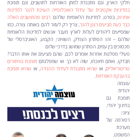
חלקי הארץ, וגם מתנגדת למתן האזרחות לתושבים, וגם תומכת
במדיניות אקטיבית של עידוד האוכלוסייה העוינת להגר למדינות
אחרות
, בפרט, למדינות הלאומיות שלהם.
רבים מהתושבים האלה
כבר כעת מביעים רצון להגר
, צריך רק לעזור להם. באותה צורה, כמו
שמסייעים ליהודים לעלות לארץ. מעבר אנשים למדינות הלאומיות
שלהם –
זהו הפתרון הצודק, השוויוני, הקבוע, האוניברסלי של
סכסוכים בין עמים, הפתרון שמושג בדרכי שלום.
פעילי מפלגות אחרות אומרים לכם, שהם מציעים את אותו הדבר?
תבדקו, ואתם תיווכחו, שזה לא כך. או שמפלגתם
תומכת בוויתורים
טריטוריאליים
, או
שהיא מתנגדת לעידוד ההגירה
, או
שהיא תומכת
בהענקת האזרחות
.
עוצמה
יהודית
תומכת גם
בחינוך יהודי,
ציוני,
רפורמה של
מערכת
המשפט,