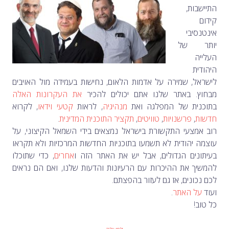
התיישבות,
קידום
אינטנסיבי
יותר של
העלייה
היהודית
לישראל, שמירה על אדמות הלאום, נחישות בעמידה מול האויבים
מבחוץ. באתר שלנו אתם יכולים להכיר
את העקרונות האלה
בתוכנית של המפלגה ואת
מנהיגיה
, לראות
קטעי וידאו
, לקרוא
חדשות
,
פרשנויות
,
טוויטים
,
תקציר התוכנית המדינית
.
רוב אמצעי התקשורת בישראל נמצאים בידי השמאל הקיצוני, על
עוצמה יהודית לא תשמעו בתוכניות החדשות המרכזיות ולא תקראו
בעיתונים הגדולים, אבל יש את האתר הזה
ו
אחרים
, כדי שתוכלו
להמשיך את ההיכרות עם הרעיונות והדעות שלנו, ואם הם נראים
לכם נכונים, אז גם לעזור בהפצתם.
ועוד
על האתר
.
כל טוב!