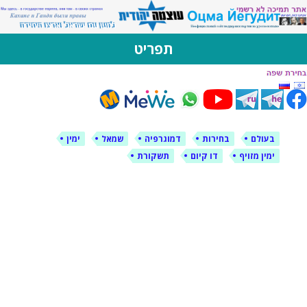
ין עוצמה יהודית
ה ברוסית ובעברית
תפריט
לם
בחירות
דמוגרפיה
שמאל
ימין
 מזויף
דו קיום
תשקורת