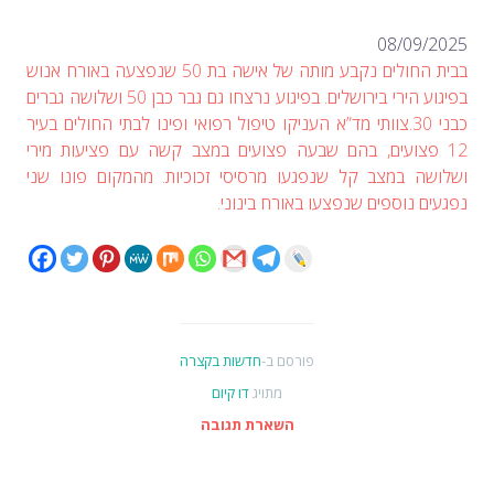
08/0
בבית החולים נקבע מותה של אישה בת 50 שנפצעה באורח אנוש
בפיגוע הירי בירושלים. בפיגוע נרצחו גם גבר כבן 50 ושלושה גברים
כבני 30.צוותי מד”א העניקו טיפול רפואי ופינו לבתי החולים בעיר
צועים, בהם שבעה פצועים במצב קשה עם פציעות מירי
 במצב קל שנפגעו מרסיסי זכוכיות. מהמקום פונו שני
נוספים שנפצעו באורח בינוני.
פורסם ב-
חדשות בקצרה
מתויג
דו קיום
השארת תגובה