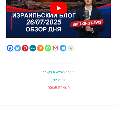
פורסם ב-
חדשות בקצרה
מתויג
ימין
השארת תגובה