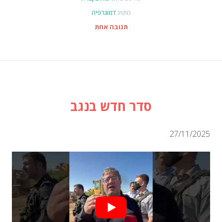
מתויג
דמוגרפיה
תגובה אחת
סדר חדש בנגב
27/1