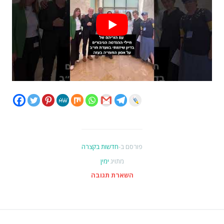
פורסם ב-
חדשות בקצרה
מתויג
ימין
השארת תגובה