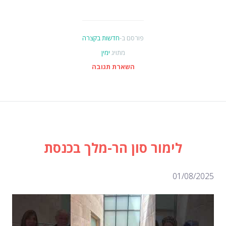
פורסם ב-
חדשות בקצרה
מתויג
ימין
השארת תגובה
לימור סון הר-מלך בכנסת
01/0