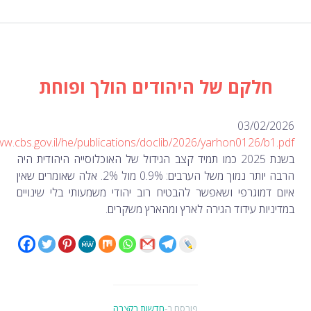
לקם של היהודים הולך ופוחת
03/0
https://www.cbs.gov.il/he/publications/doclib/2026/yarhon0126/
בשנת 2025 כמו תמיד קצב הגידול של האוכלוסייה היהודית היה
הרבה יותר נמוך משל הערבים: 0.9% מול 2%. אלה שאומרים שאין
וגרפי ושאפשר להבטיח רוב יהודי משמעותי בלי שינויים
ת עידוד הגירה לארץ ומהארץ משקרים.
פורסם ב-
חדשות בקצרה