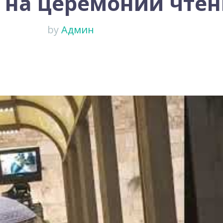
 на церемонии чтен
by
Админ