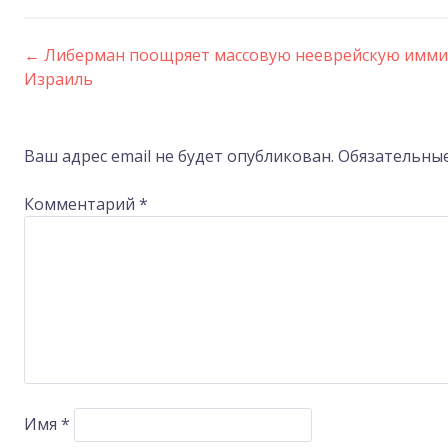
←
Либерман поощряет массовую нееврейскую имми
Post
Израиль
navigation
Ваш адрес email не будет опубликован.
Обязательны
Комментарий
*
Имя
*