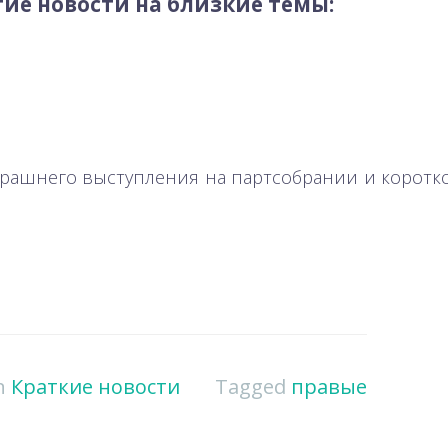
ие новости на близкие темы:
черашнего выступления на партсобрании и корот
in
Краткие новости
Tagged
правые