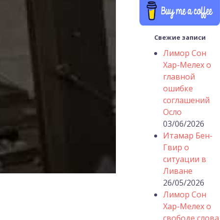
Свежие записи
Лимор Сон
Хар-Мелех о
главной
ошибке
соглашений
Осло
03/06/2026
Итамар Бен-
Гвир о
ситуации в
Ливане
26/05/2026
Лимор Сон
Хар-Мелех о
свободе слова