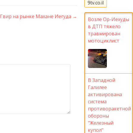
9tv.co.il
Гвир на рынке Махане Иегуда
→
Возле Ор-Иехуды
в ДТП тяжело
травмирован
мотоциклист
В Западной
Галилее
активирована
система
противоракетной
обороны
"Железный
купол"