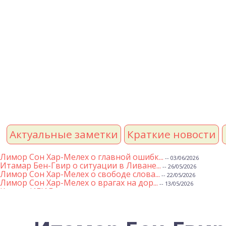
Актуальные заметки
Краткие новости
Лимор Сон Хар-Мелех о главной ошибк...
-- 03/06/2026
Итамар Бен-Гвир о ситуации в Ливане...
-- 26/05/2026
Лимор Сон Хар-Мелех о свободе слова...
-- 22/05/2026
Лимор Сон Хар-Мелех о врагах на дор...
-- 13/05/2026
Клятва ИГИЛ
-- 01/05/2026
Михаэль Бен Ари о недельной главе Т...
-- 01/05/2026
Михаэль Бен Ари о недельных главах ...
-- 24/04/2026
Лимор Сон Хар-Мелех о принятом по е...
-- 19/04/2026
Михаэль Бен Ари о недельной главе Т...