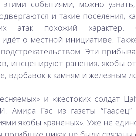
 этими событиями, можно узнать
двергаются и такие поселения, ка
их атак похожий характер. 
 идёт о местной инициативе. Такж
подстрекательством. Эти прибыва
в, инсценируют ранения, якобы от
е, вдобавок к камням и железным ло
сняемых» и «жестоких солдат Цаh
. Амира Гас из газеты “Гаарец”
ями якобы «раненых». Уже не един
бы погибшие никак не были связаны 