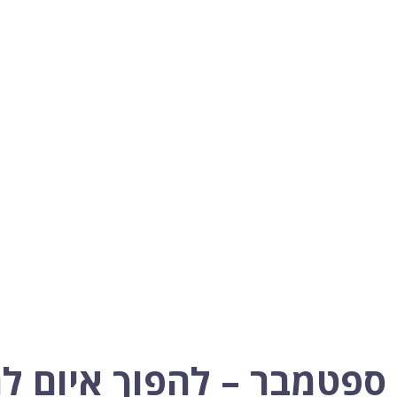
ספטמבר – להפוך איום ל