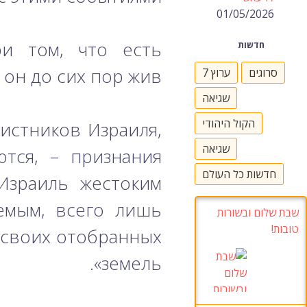
01/05/2026
ри том, что есть
חדשות
 он до сих пор жив.
סרוגים
ערוץ 7
שגיאה
הקול היהודי
истников Израиля,
שגיאה
тся, – признания
חדשות כל העולם
Израиль жестоким
аемым, всего лишь
שבת שלום ובשורות
טובות!
«своих отобранных
земель».