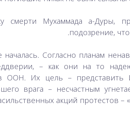
у смерти Мухаммада а-Дуры, п
подозрение, что
е началась. Согласно планам ненав
еддверии, – как они на то надею
» в ООН. Их цель – представить 
нашего врага – несчастным угнет
сильственных акций протестов – 