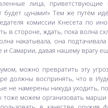
вленные лица, приветствующие 
т будет цунами!» Тем же путём ид
едателя комиссии Кнесета по ино
ь в стороне, ждать, пока волна сх
олна накатывала, она подтачивала
 и Самарии, давая нашему врагу ещ
умом, можно превратить эту угро
мире должны воспринять, что в Иуд
ые не намерены никуда уходить, по
ы тоже можем организовать марши
пользовать в качестве оружия ф