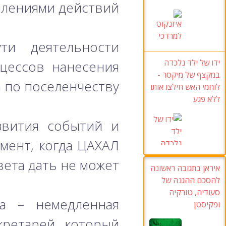
влениями действий.
ти деятельности
ידו של ילד נלכדה
цессов нанесения
במקצף של מיקסר
-
 по поселенчеству.
לוחמי האש חילצו אותו
ללא פגע
звития событий и
омент, когда ЦАХАЛ
вета дать не может.
איראן בתגובה ראשונה
להסכם ההגנה של
סעודיה, טורקיה
а – немедленная
ופקיסטן
кретарей, который