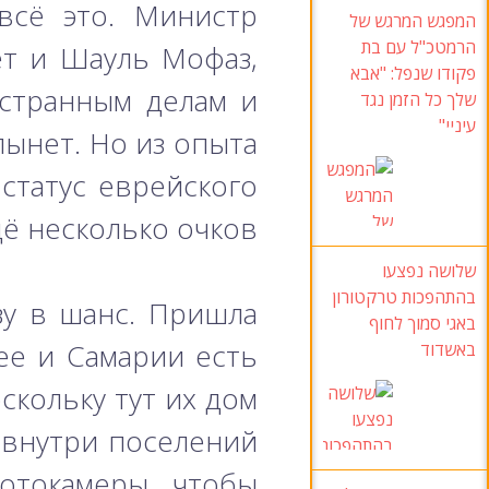
всё это. Министр
המפגש המרגש של
הרמטכ"ל עם בת
ёт и Шауль Мофаз,
פקודו שנפל
:
"אבא
странным делам и
שלך כל הזמן נגד
עיניי
"
лынет. Но из опыта
 статус еврейского
ё несколько очков.
שלושה נפצעו
בהתהפכות טרקטורון
зу в шанс. Пришла
באגי סמוך לחוף
ее и Самарии есть
באשדוד
скольку тут их дом
 внутри поселений
отокамеры, чтобы