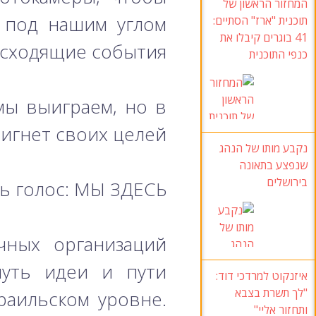
המחזור הראשון של
е под нашим углом
תוכנית "ארז
" הסתיים:
41
בוגרים קיבלו את
сходящие события.
כנפי התוכנית
мы выиграем, но в
игнет своих целей.
נקבע מותו של הנהג
שנפצע בתאונה
בירושלים
ь голос: МЫ ЗДЕСЬ!
чных организаций
нуть идеи и пути
איזנקוט למרדכי דוד
:
"לך תשרת בצבא
раильском уровне.
ותחזור אליי
"