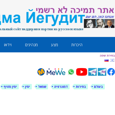
לימין עוצמה י
אתר תמיכה ברוסית ובעברית
ילוג
היכרות
מצע
מנהיגים
וידאו
תוכן
בעולם
בחירות
דמוגרפיה
שמאל
ימין
ימין מזויף