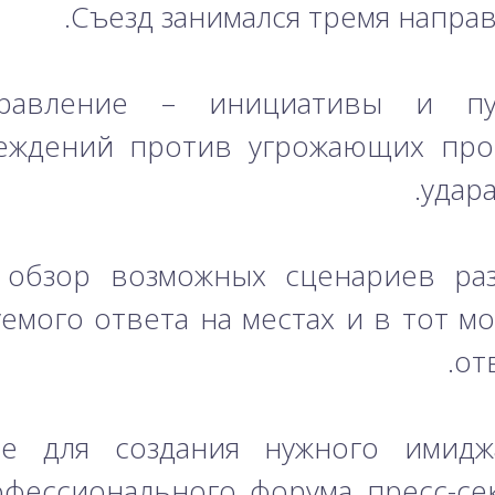
Съезд занимался тремя напра
аправление – инициативы и пу
реждений против угрожающих про
удара
 обзор возможных сценариев ра
емого ответа на местах и в тот м
от
е для создания нужного имидж
офессионального форума пресс-се