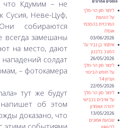
, что Кдумим – не
פוסטים אחרונים
לימור סון הר-מלך
к Сусия, Неве-Цуф,
על הטעות
המרכזית בהסכמי
Они собираются
אוסלו
е всегда замешаны
03/06/2026
איתמר בן גביר על
ют на место, дают
המצב בלבנון
 нападений солдат
26/05/2026
לימור סון הר-מלך
мам, – фотокамера.
על חופש הביטוי
וערוץ 14
22/05/2026
ала» тут же будут
לימור סון הר-מלך
על אויבים בכבישי
 напишет об этом
יהודה ושומרון
ожды доказано, что
13/05/2026
שבועת אמונים
с этими событиями.
לדעאש