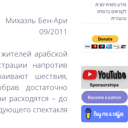
מידע מזווית ימנית
לקוראים ברוסית
ובעברית:
Михаэль Бен-Ари
09/2011
 жителей арабской
страции напротив
раивают шествия,
обрав достаточно
и расходятся – до
дующего спектакля.