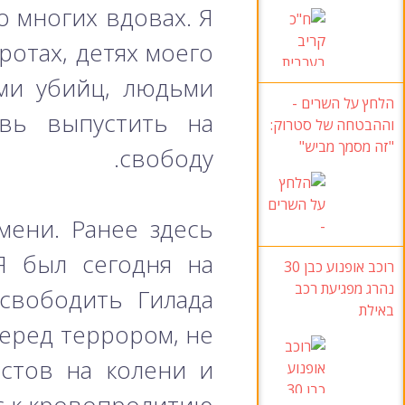
о многих вдовах. Я
ротах, детях моего
ями убийц, людьми
הלחץ על השרים -
овь выпустить на
וההבטחה של סטרוק:
"זה מסמך מביש"
свободу.
мени. Ранее здесь
Я был сегодня на
רוכב אופנוע כבן 30
נהרג מפגיעת רכב
свободить Гилада
באילת
еред террором, не
истов на колени и