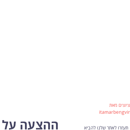
ציוצים מאת
itamarbengvir
ההצעה על ס
תעזרו לאתר שלנו להביא