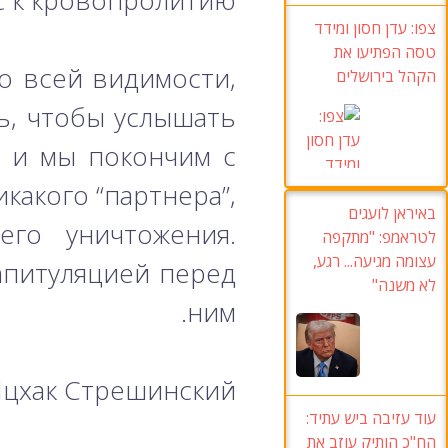
с к кровопролитию.
צפו: עדן חסון ומידד
טסה הפתיעו את
о всей видимости,
הקהל בירושלים
ь, чтобы услышать
, и мы покончим с
какого “партнера”,
באיראן לועגים
го уничтожения.
לטראמפ: "מתקפה
עצומה מגיעה... רגע,
апитуляцией перед
לא משנה"
ним.
Ицхак Стрешинский
עוד עזיבה ביש עתיד:
הח"כ הותיק עוזב את