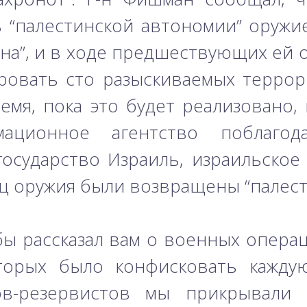
 “палестинской автономии” оружи
на”, и в ходе предшествующих ей о
ровать сто разыскиваемых террор
емя, пока это будет реализовано, 
ационное агентство поблагод
государство Израиль, израильское 
иц оружия были возвращены “палест
бы рассказал вам о военных операц
торых было конфисковать кажду
ов-резервистов мы прикрывали 