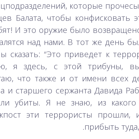
цподразделений, которые прочесы
ев Балата, чтобы конфисковать э
ебят! И это оружие было возвращен
алятся над нами. В тот же день б
ы сказать: “Это приведет к терро
ю, я здесь, с этой трибуны, в
аю, что также и от имени всех д
а и старшего сержанта Давида Раб
ыли убиты. Я не знаю, из какого
окпост эти террористы прошли, 
прибыть туда,