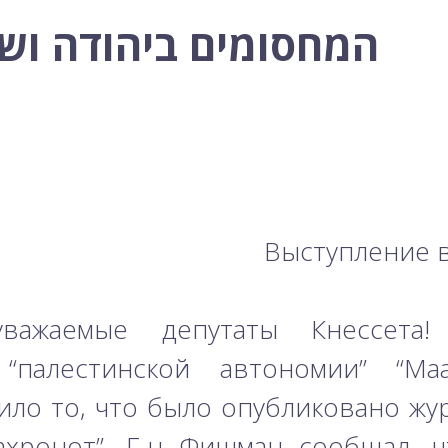
המחסומים ביהודה ושו
Выступление в
уважаемые депутаты Кнессета!
“палестинской автономии” “Ма
ло то, что было опубликовано жу
ахронот”. Г-н Фишман сообщал, ч