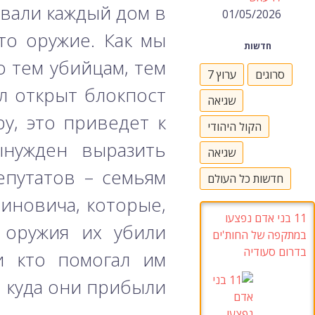
вали каждый дом в
01/05/2026
то оружие. Как мы
חדשות
о тем убийцам, тем
סרוגים
ערוץ 7
ыл открыт блокпост
שגיאה
ру, это приведет к
הקול היהודי
ынужден выразить
שגיאה
епутатов – семьям
חדשות כל העולם
иновича, которые,
11 בני אדם נפצעו
 оружия их убили
במתקפה של החות'ים
בדרום סעודיה
и кто помогал им
 куда они прибыли.