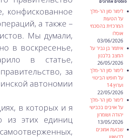
פוסטים אחרונים
е, конфискованное
לימור סון הר-מלך
על הטעות
пераций, а также –
המרכזית בהסכמי
אוסלו
истов. Мы думали,
03/06/2026
но в воскресенье,
איתמר בן גביר על
המצב בלבנון
арило в статье,
26/05/2026
правительство, за
לימור סון הר-מלך
על חופש הביטוי
инской автономии”.
וערוץ 14
22/05/2026
לימור סון הר-מלך
иях, в которых и я
על אויבים בכבישי
יהודה ושומרון
ю из этих единиц
13/05/2026
שבועת אמונים
самоотверженных,
לדעאש