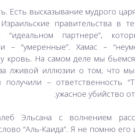
сть. Есть высказывание мудрого цар
. Израильские правительства в т
 “идеальном партнере”, кото
ни – “умеренные”. Хамас – “неу
у кровь. На самом деле мы бьемся
за лживой иллюзии о том, что мы
ы получили – ответственность “Т
ужасное убийство от
алеб Эльсана с волнением рас
лово “Аль-Каида”. Я не помню его и