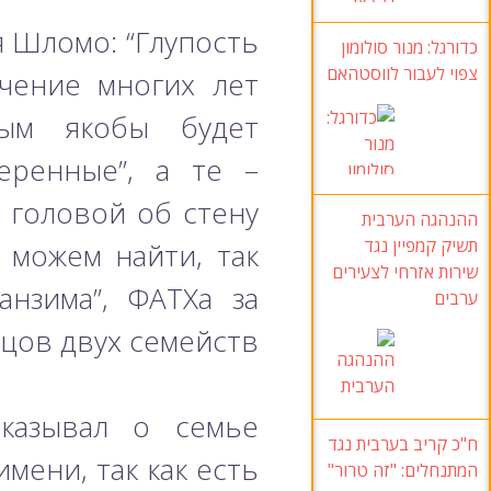
я Шломо: “Глупость
כדורגל: מנור סולומון
צפוי לעבור לווסטהאם
ечение многих лет
рым якобы будет
меренные”, а те –
 головой об стену
ההנהגה הערבית
תשיק קמפיין נגד
 можем найти, так
שירות אזרחי לצעירים
анзима”, ФАТХа за
ערבים
цов двух семейств.
сказывал о семье
ח"כ קריב בערבית נגד
мени, так как есть
המתנחלים: "זה טרור"