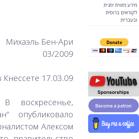
מידע מזווית ימנית
לקוראים ברוסית
ובעברית:
Михаэль Бен-Ари
03/2009
 Кнессете 17.03.09
 В воскресенье,
ан” опубликовало
рналистом Алексом
то правительство