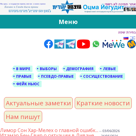
За Оцма Йегудит
עוצמה יהודית ברוסית ובעברית
Меню
Skip
to
content
В МИРЕ
ВЫБОРЫ
ДЕМОГРАФИЯ
ЛЕВЫЕ
ПРАВЫЕ
ПСЕВДО-ПРАВЫЕ
СОСУЩЕСТВОВАНИЕ
ФЕЙК НЬЮС
Актуальные заметки
Краткие новости
Нам пишут
Лимор Сон Хар-Мелех о главной ошибк...
-- 03/06/2026
Итамар Бен-Гвир о ситуации в Ливане...
-- 26/05/2026