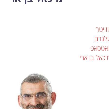
וויטר
טלגרם
ואטסאפ
יכאל בן ארי