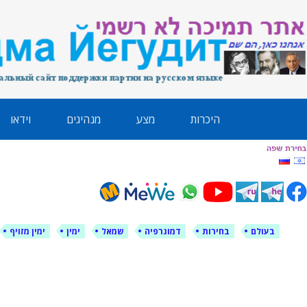
לימין עוצמה י
אתר תמיכה ברוסית ובעברית
ילוג
היכרות
מצע
מנהיגים
וידאו
תוכן
בעולם
בחירות
דמוגרפיה
שמאל
ימין
ימין מזויף