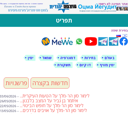
לימין עוצמה יהודית
אתר תמיכה ברוסית ובעברית
תפריט
דילוג
לתוכן
בעולם
בחירות
דמוגרפיה
שמאל
ימין
ימין מזויף
דו קיום
תשקורת
חדשות בקצרה
פרשנויות
לימור סון הר-מלך על הטעות העיקרית...
-- 03/06/2026
איתמר בן גביר על המצב בלבנון...
-- 26/05/2026
לימור סון הר-מלך על חופש הביטוי...
-- 22/05/2026
לימור סון הר-מלך על אויבים בדרכים...
-- 13/05/2026
שבועת אמונים לדעאש
-- 01/05/2026
מיכאל בן ארי על פרשת הת...
-- 01/05/2026
מיכאל בן ארי על פרשות שבוע ...
-- 24/04/2026