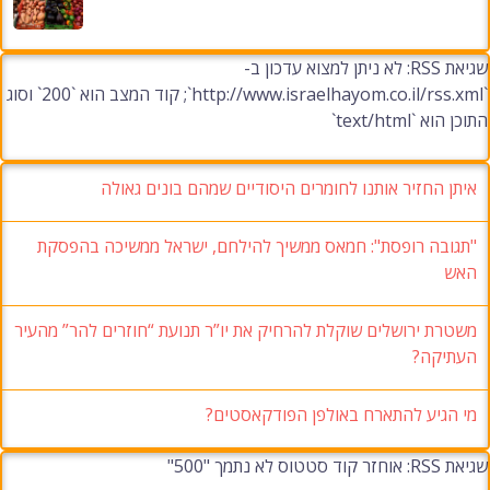
שגיאת RSS: לא ניתן למצוא עדכון ב-
`http://www.israelhayom.co.il/rss.xml`; קוד המצב הוא `200` וסוג
התוכן הוא `text/html`
איתן החזיר אותנו לחומרים היסודיים שמהם בונים גאולה
"תגובה רופסת": חמאס ממשיך להילחם, ישראל ממשיכה בהפסקת
האש
משטרת ירושלים שוקלת להרחיק את יו”ר תנועת “חוזרים להר” מהעיר
העתיקה?
מי הגיע להתארח באולפן הפודקאסטים?
שגיאת RSS: אוחזר קוד סטטוס לא נתמך "500"