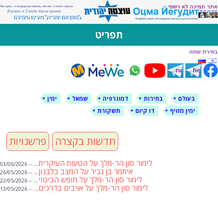
לימין עוצמה יהודית
אתר תמיכה ברוסית ובעברית
תפריט
דילוג
לתוכן
בעולם
בחירות
דמוגרפיה
שמאל
ימין
ימין מזויף
דו קיום
תשקורת
חדשות בקצרה
פרשנויות
לימור סון הר-מלך על הטעות העיקרית...
-- 03/06/2026
איתמר בן גביר על המצב בלבנון...
-- 26/05/2026
לימור סון הר-מלך על חופש הביטוי...
-- 22/05/2026
לימור סון הר-מלך על אויבים בדרכים...
-- 13/05/2026
שבועת אמונים לדעאש
-- 01/05/2026
מיכאל בן ארי על פרשת הת...
-- 01/05/2026
מיכאל בן ארי על פרשות שבוע ...
-- 24/04/2026