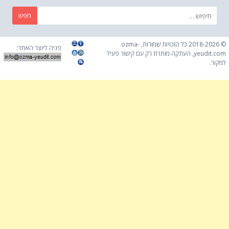
חפש:
© 2018-2026 כֹּל הַזְכוּיוֹת שְׁמוּרוֹת, ozma-
פניה ליוצר האתר:
yeudit.com, העתקה מותרת רק עם קישור פעיל
למקור.