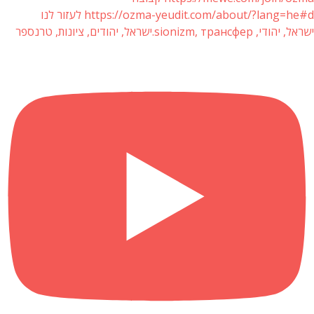
https://ozma-yeudit.com/about/?lang=he#d לעזור לנו
ישראל, יהודי, sionizm, трансфер.ישראל, יהודים, ציונות, טרנספר