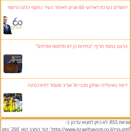
ירושלים נערכת לאירועי 60 שנים לאיחוד העיר: נחשף הלוגו הרשמי
הרצוג במסר חריף: "בחירות הן לא מלחמת אזרחים"
דיווח באיטליה: שחקן מכבי תל אביב מועמד לפיורנטינה
שגיאת RSS: לא ניתן למצוא עדכון ב-
`http://www.israelhayom.co.il/rss.xml`; קוד המצב הוא `200` וסוג