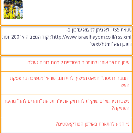
שגיאת RSS: לא ניתן למצוא עדכון ב-
`http://www.israelhayom.co.il/rss.xml`; קוד המצב הוא `200` וסוג
התוכן הוא `text/html`
איתן החזיר אותנו לחומרים היסודיים שמהם בונים גאולה
"תגובה רופסת": חמאס ממשיך להילחם, ישראל ממשיכה בהפסקת
האש
משטרת ירושלים שוקלת להרחיק את יו”ר תנועת “חוזרים להר” מהעיר
העתיקה?
מי הגיע להתארח באולפן הפודקאסטים?