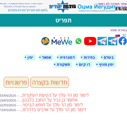
לימין עוצמה יהודית
אתר תמיכה ברוסית ובעברית
תפריט
דילוג
לתוכן
בעולם
בחירות
דמוגרפיה
שמאל
ימין
ימין מזויף
דו קיום
תשקורת
חדשות בקצרה
פרשנויות
לימור סון הר-מלך על הטעות העיקרית...
-- 03/06/2026
איתמר בן גביר על המצב בלבנון...
-- 26/05/2026
לימור סון הר-מלך על חופש הביטוי...
-- 22/05/2026
לימור סון הר-מלך על אויבים בדרכים...
-- 13/05/2026
שבועת אמונים לדעאש
-- 01/05/2026
מיכאל בן ארי על פרשת הת...
-- 01/05/2026
מיכאל בן ארי על פרשות שבוע ...
-- 24/04/2026