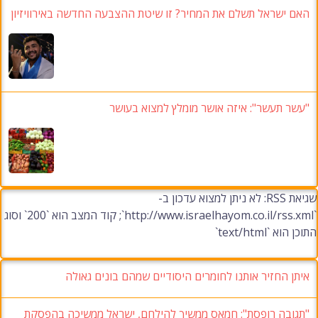
האם ישראל תשלם את המחיר? זו שיטת ההצבעה החדשה באירוויזיון
"עשר תעשר": איזה אושר מומלץ למצוא בעושר
שגיאת RSS: לא ניתן למצוא עדכון ב-
`http://www.israelhayom.co.il/rss.xml`; קוד המצב הוא `200` וסוג
התוכן הוא `text/html`
איתן החזיר אותנו לחומרים היסודיים שמהם בונים גאולה
"תגובה רופסת": חמאס ממשיך להילחם, ישראל ממשיכה בהפסקת