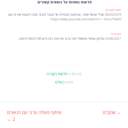
חדשות נוספות על נושאים קשורים:
סיוע לאויבים
08/05/2019 פעיל שמאל אומר, שהסיעה מעפילה אל מעבר לגבול, ומוכן לעשות את זה שוב.
https://www.youtube.com/watch?v = -SvnxzTYwF0
הונגריה
25/06/2021 שלטון שמאל ופסאודו-ימני ברוב אירופה( כמו בישראל) לנסות לכפות…
פורסם ב-
חדשות בקצרה
מתויג
בעולם
→
אֶמבַּרְגוֹ
שיתוף פעולה ערבי עם הנאצים
ניווט
←
2