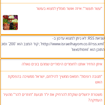
"עשר תעשר": איזה אושר מומלץ למצוא בעושר
שגיאת RSS: לא ניתן למצוא עדכון ב-
`http://www.israelhayom.co.il/rss.xml`; קוד המצב הוא `200` וסוג
התוכן הוא `text/html`
איתן החזיר אותנו לחומרים היסודיים שמהם בונים גאולה
"תגובה רופסת": חמאס ממשיך להילחם, ישראל ממשיכה בהפסקת
האש
משטרת ירושלים שוקלת להרחיק את יו”ר תנועת “חוזרים להר” מהעיר
העתיקה?