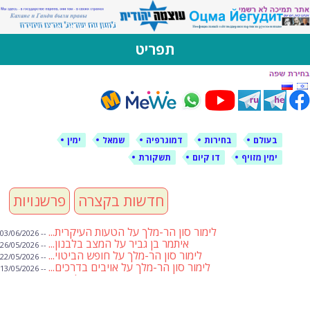
לימין עוצמה יהודית
אתר תמיכה ברוסית ובעברית
תפריט
דילוג
לתוכן
בעולם
בחירות
דמוגרפיה
שמאל
ימין
ימין מזויף
דו קיום
תשקורת
חדשות בקצרה
פרשנויות
לימור סון הר-מלך על הטעות העיקרית...
-- 03/06/2026
איתמר בן גביר על המצב בלבנון...
-- 26/05/2026
לימור סון הר-מלך על חופש הביטוי...
-- 22/05/2026
לימור סון הר-מלך על אויבים בדרכים...
-- 13/05/2026
שבועת אמונים לדעאש
-- 01/05/2026
מיכאל בן ארי על פרשת הת...
-- 01/05/2026
מיכאל בן ארי על פרשות שבוע ...
-- 24/04/2026