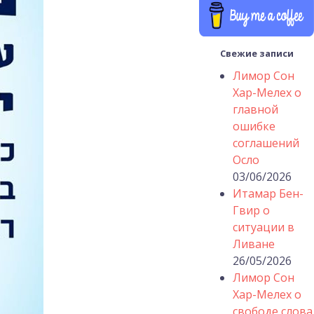
Свежие записи
Лимор Сон
Хар-Мелех о
главной
ошибке
соглашений
Осло
03/06/2026
Итамар Бен-
Гвир о
ситуации в
Ливане
26/05/2026
Лимор Сон
Хар-Мелех о
свободе слова