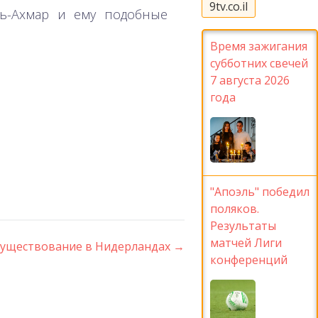
9tv.co.il
ль-Ахмар и ему подобные
Время зажигания
субботних свечей
7 августа 2026
года
"Апоэль" победил
поляков.
Результаты
матчей Лиги
существование в Нидерландах
→
конференций