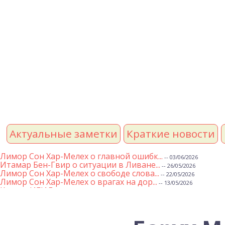
Актуальные заметки
Краткие новости
Лимор Сон Хар-Мелех о главной ошибк...
-- 03/06/2026
Итамар Бен-Гвир о ситуации в Ливане...
-- 26/05/2026
Лимор Сон Хар-Мелех о свободе слова...
-- 22/05/2026
Лимор Сон Хар-Мелех о врагах на дор...
-- 13/05/2026
Клятва ИГИЛ
-- 01/05/2026
Михаэль Бен Ари о недельной главе Т...
-- 01/05/2026
Михаэль Бен Ари о недельных главах ...
-- 24/04/2026
Лимор Сон Хар-Мелех о принятом по е...
-- 19/04/2026
Михаэль Бен Ари о недельной главе Т...