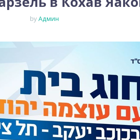
арзель в Кохав Яако
by
Админ