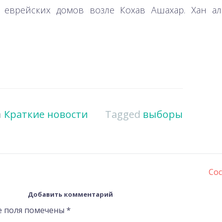
е еврейских домов возле Кохав Ашахар. Хан а
n
Краткие новости
Tagged
выборы
Со
Добавить комментарий
е поля помечены
*