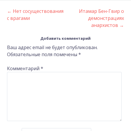
←
Нет сосуществования
Итамар Бен-Гвир о
Post
с врагами
демонстрациях
анархистов
→
navigation
Добавить комментарий
Ваш адрес email не будет опубликован.
Обязательные поля помечены
*
Комментарий
*