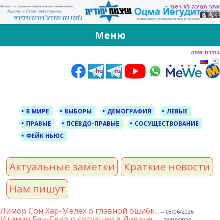
За Оцма Йегудит
עוצמה יהודית ברוסית ובעברית
Меню
Skip
to
content
В МИРЕ
ВЫБОРЫ
ДЕМОГРАФИЯ
ЛЕВЫЕ
ПРАВЫЕ
ПСЕВДО-ПРАВЫЕ
СОСУЩЕСТВОВАНИЕ
ФЕЙК НЬЮС
Актуальные заметки
Краткие новости
Нам пишут
Лимор Сон Хар-Мелех о главной ошибк...
-- 03/06/2026
Итамар Бен-Гвир о ситуации в Ливане...
-- 26/05/2026