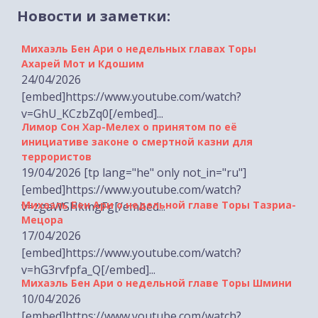
Новости и заметки:
Михаэль Бен Ари о недельных главах Торы
Ахарей Мот и Кдошим
24/04/2026
[embed]https://www.youtube.com/watch?
v=GhU_KCzbZq0[/embed]...
Лимор Сон Хар-Мелех о принятом по её
инициативе законе о смертной казни для
террористов
19/04/2026 [tp lang="he" only not_in="ru"]
[embed]https://www.youtube.com/watch?
Михаэль Бен Ари о недельной главе Торы Тазриа-
v=zgaWSHkmgFg[/embed...
Мецора
17/04/2026
[embed]https://www.youtube.com/watch?
v=hG3rvfpfa_Q[/embed]...
Михаэль Бен Ари о недельной главе Торы Шмини
10/04/2026
[embed]https://www.youtube.com/watch?
v=A7xGRwB-Zvo[/embed]...