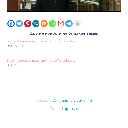
Другие новости на близкие темы:
Барух Марзель о недельной главе Торы Вайехи
06/01/2023
Барух Марзель о недельной главе Торы Тецаве
03/03/2023
Posted in
Актуальные заметки
Tagged
правые