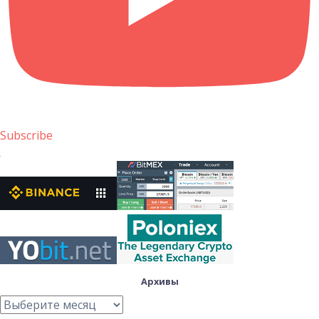
Subscribe
Архивы
Архивы