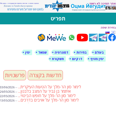
לימין עוצמה יהודית
אתר תמיכה ברוסית ובעברית
תפריט
דילוג
לתוכן
בעולם
בחירות
דמוגרפיה
שמאל
ימין
ימין מזויף
דו קיום
תשקורת
חדשות בקצרה
פרשנויות
לימור סון הר-מלך על הטעות העיקרית...
-- 03/06/2026
איתמר בן גביר על המצב בלבנון...
-- 26/05/2026
לימור סון הר-מלך על חופש הביטוי...
-- 22/05/2026
לימור סון הר-מלך על אויבים בדרכים...
-- 13/05/2026
שבועת אמונים לדעאש
-- 01/05/2026
מיכאל בן ארי על פרשת הת...
-- 01/05/2026
מיכאל בן ארי על פרשות שבוע ...
-- 24/04/2026