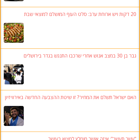
20 דקות ויש ארוחת ערב: סלט העוף המושלם למוצאי שבת
גבר בן 30 במצב אנוש אחרי שרכבו התנגש בגדר בירושלים
האם ישראל תשלם את המחיר? זו שיטת ההצבעה החדשה באירוויזיון
"עשר תעשר": איזה אושר מומלץ למצוא בעושר