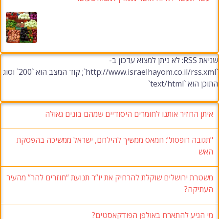
שגיאת RSS: לא ניתן למצוא עדכון ב-
`http://www.israelhayom.co.il/rss.xml`; קוד המצב הוא `200` וסוג
התוכן הוא `text/html`
איתן החזיר אותנו לחומרים היסודיים שמהם בונים גאולה
"תגובה רופסת": חמאס ממשיך להילחם, ישראל ממשיכה בהפסקת
האש
משטרת ירושלים שוקלת להרחיק את יו”ר תנועת “חוזרים להר” מהעיר
העתיקה?
מי הגיע להתארח באולפן הפודקאסטים?