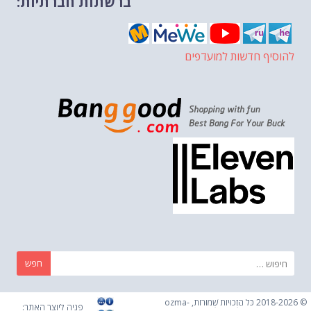
ברשתות חברתיות:
להוסיף חדשות למועדפים
חפש:
© 2018-2026 כֹּל הַזְכוּיוֹת שְׁמוּרוֹת, ozma-
פניה ליוצר האתר: