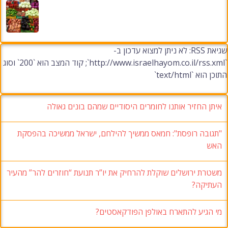
שגיאת RSS: לא ניתן למצוא עדכון ב-
`http://www.israelhayom.co.il/rss.xml`; קוד המצב הוא `200` וסוג
התוכן הוא `text/html`
איתן החזיר אותנו לחומרים היסודיים שמהם בונים גאולה
"תגובה רופסת": חמאס ממשיך להילחם, ישראל ממשיכה בהפסקת
האש
משטרת ירושלים שוקלת להרחיק את יו”ר תנועת “חוזרים להר” מהעיר
העתיקה?
מי הגיע להתארח באולפן הפודקאסטים?