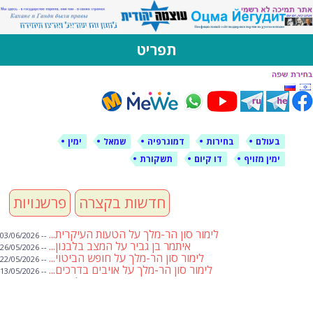
לימין עוצמה יהודית
אתר תמיכה ברוסית ובעברית
תפריט
דילוג
לתוכן
בעולם
בחירות
דמוגרפיה
שמאל
ימין
ימין מזויף
דו קיום
תשקורת
חדשות בקצרה
פרשנויות
לימור סון הר-מלך על הטעות העיקרית...
-- 03/06/2026
איתמר בן גביר על המצב בלבנון...
-- 26/05/2026
לימור סון הר-מלך על חופש הביטוי...
-- 22/05/2026
לימור סון הר-מלך על אויבים בדרכים...
-- 13/05/2026
שבועת אמונים לדעאש
-- 01/05/2026
מיכאל בן ארי על פרשת הת...
-- 01/05/2026
מיכאל בן ארי על פרשות שבוע ...
-- 24/04/2026