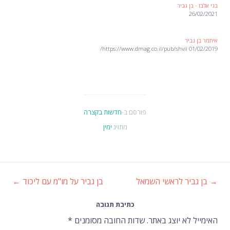
בני אלבז - בן גביר
26/02/2021
איתמר בן גביר
01/02/2019 https://www.dmag.co.il/pub/shvii/
פורסם ב-
חדשות בקצרה
מתויג
ימין
→
בן גביר לראשי השמאל
בן גביר על מו"מ עם ליכוד
←
ניווט
כתיבת תגובה
ברשומות
האימייל לא יוצג באתר.
שדות החובה מסומנים
*