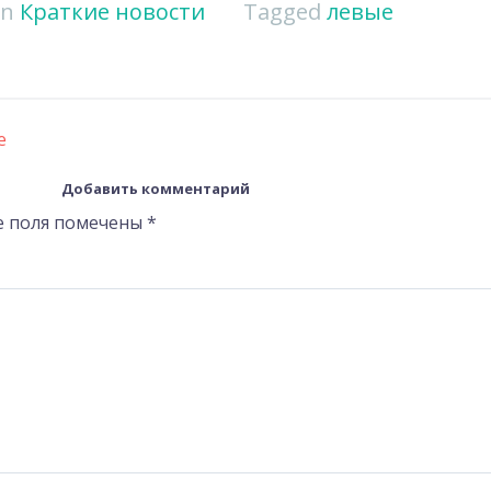
in
Краткие новости
Tagged
левые
е
Добавить комментарий
е поля помечены
*