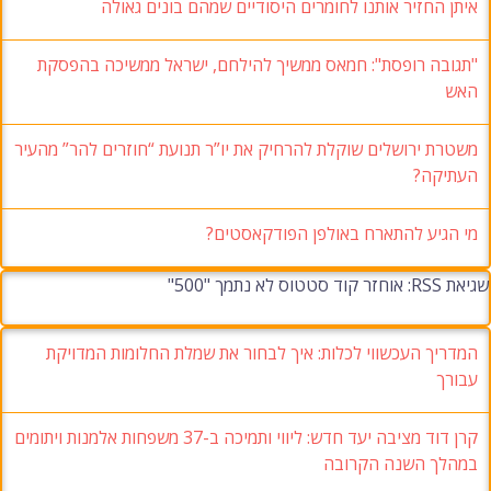
איתן החזיר אותנו לחומרים היסודיים שמהם בונים גאולה
"תגובה רופסת": חמאס ממשיך להילחם, ישראל ממשיכה בהפסקת
האש
משטרת ירושלים שוקלת להרחיק את יו”ר תנועת “חוזרים להר” מהעיר
העתיקה?
מי הגיע להתארח באולפן הפודקאסטים?
שגיאת RSS: אוחזר קוד סטטוס לא נתמך "500"
המדריך העכשווי לכלות: איך לבחור את שמלת החלומות המדויקת
עבורך
קרן דוד מציבה יעד חדש: ליווי ותמיכה ב-37 משפחות אלמנות ויתומים
במהלך השנה הקרובה