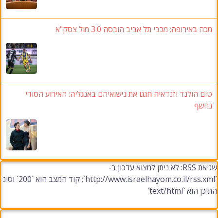
מכה באירופה: מכבי תל אביב הובסה 3:0 מול צסק"א
טום הולנד וזנדאיה חגגו את נישואיהם באנגליה: האירוע הסודי
נחשף
שגיאת RSS: לא ניתן למצוא עדכון ב-
`http://www.israelhayom.co.il/rss.xml`; קוד המצב הוא `200` וסוג
התוכן הוא `text/html`