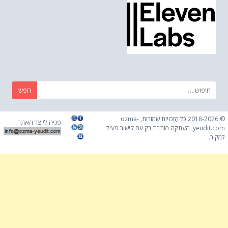
חפש:
© 2018-2026 כֹּל הַזְכוּיוֹת שְׁמוּרוֹת, ozma-
פניה ליוצר האתר:
yeudit.com, העתקה מותרת רק עם קישור פעיל
למקור.