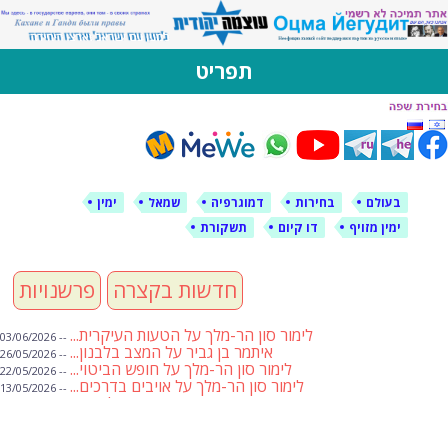
לימין עוצמה יהודית
אתר תמיכה ברוסית ובעברית
תפריט
דילוג
לתוכן
בעולם
בחירות
דמוגרפיה
שמאל
ימין
ימין מזויף
דו קיום
תשקורת
חדשות בקצרה
פרשנויות
לימור סון הר-מלך על הטעות העיקרית...
-- 03/06/2026
איתמר בן גביר על המצב בלבנון...
-- 26/05/2026
לימור סון הר-מלך על חופש הביטוי...
-- 22/05/2026
לימור סון הר-מלך על אויבים בדרכים...
-- 13/05/2026
שבועת אמונים לדעאש
-- 01/05/2026
מיכאל בן ארי על פרשת הת...
-- 01/05/2026
מיכאל בן ארי על פרשות שבוע ...
-- 24/04/2026