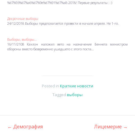
%d7%93%d7%a6%d7%9e%d7%91%d7%a8-2018/ Первые результаты : :)
Досрочные выборы
24/12/2018 Выборы предполагается провести в начале апреля. Не 1-го.
Выборы, выборы...
16/11/2108 Кахлон наложил вето на назначение Беннета министром
обороны вместо безвременно ушедшего с этого поста…
Posted in
Краткие новости
Tagged
выборы
←
Демография
Лицемерие
→
Post