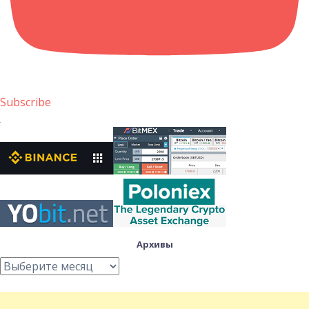
Subscribe
Архивы
Архивы