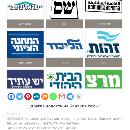
Другие новости на близкие темы:
У Цели
03/12/2018 Начался декабрьский опрос на сайте Йоава Элиаси( аЦель)
http://theshadow69.com/%d7%a1%d7%a7%d7%a8-
%d7%91%d7%97%d7%99%d7%a8%d7%95%d7%aa-