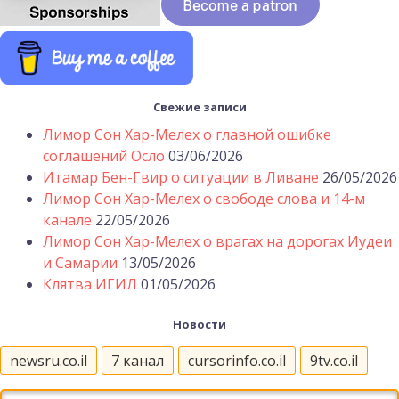
Свежие записи
Лимор Сон Хар-Мелех о главной ошибке
соглашений Осло
03/06/2026
Итамар Бен-Гвир о ситуации в Ливане
26/05/2026
Лимор Сон Хар-Мелех о свободе слова и 14-м
канале
22/05/2026
Лимор Сон Хар-Мелех о врагах на дорогах Иудеи
и Самарии
13/05/2026
Клятва ИГИЛ
01/05/2026
Новости
newsru.co.il
7 канал
cursorinfo.co.il
9tv.co.il