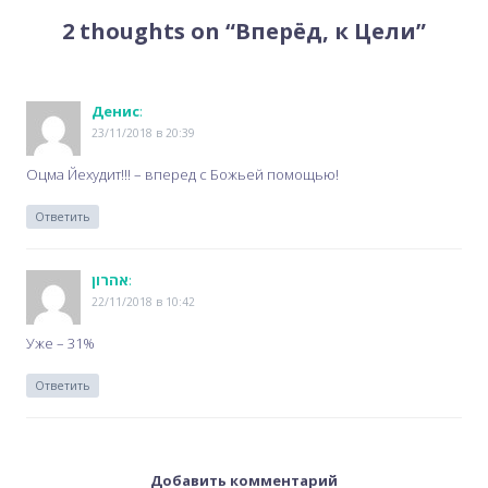
2 thoughts on “
Вперёд, к Цели
”
navigation
Денис
:
23/11/2018 в 20:39
Оцма Йехудит!!! – вперед с Божьей помощью!
Ответить
אהרון
:
22/11/2018 в 10:42
Уже – 31%
Ответить
Добавить комментарий