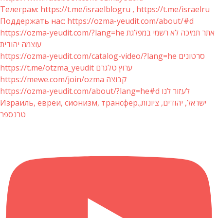
Телеграм: https://t.me/israelblogru , https://t.me/israelru
Поддержать нас: https://ozma-yeudit.com/about/#d
https://ozma-yeudit.com/?lang=he אתר תמיכה לא רשמי במפלגת
עוצמה יהודית
https://ozma-yeudit.com/catalog-video/?lang=he סרטונים
https://t.me/otzma_yeudit ערוץ טלגרם
https://mewe.com/join/ozma קבוצה
https://ozma-yeudit.com/about/?lang=he#d לעזור לנו
Израиль, евреи, сионизм, трансфер.ישראל, יהודים, ציונות,
טרנספר