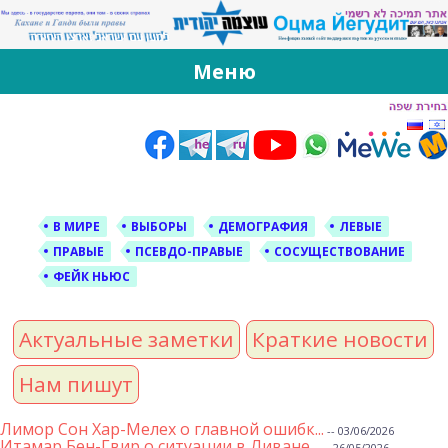
За Оцма Йегудит
עוצמה יהודית ברוסית ובעברית
Меню
Skip
to
content
В МИРЕ
ВЫБОРЫ
ДЕМОГРАФИЯ
ЛЕВЫЕ
ПРАВЫЕ
ПСЕВДО-ПРАВЫЕ
СОСУЩЕСТВОВАНИЕ
ФЕЙК НЬЮС
Актуальные заметки
Краткие новости
Нам пишут
Лимор Сон Хар-Мелех о главной ошибк...
-- 03/06/2026
Итамар Бен-Гвир о ситуации в Ливане...
-- 26/05/2026